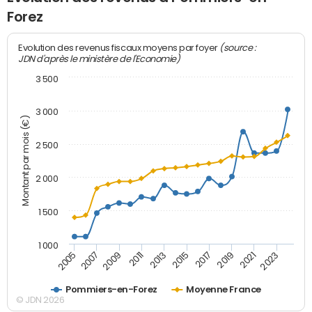
Forez
(source :
Evolution des revenus fiscaux moyens par foyer
JDN d'après le ministère de l'Economie)
3 500
3 000
Montant par mois (€)
2 500
2 000
1 500
1 000
2007
2017
2009
2019
2011
2021
2013
2023
2005
2015
Pommiers-en-Forez
Moyenne France
© JDN 2026