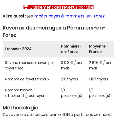
Classement des revenus par ville
A lire aussi :
Les
impôts payés à Pommiers-en-Forez
Revenus des ménages à Pommiers-en-
Forez
Pommiers-
Moyenne
Données 2024
en-Forez
France
Revenu mensuel moyen par
3 018 € / par
2 626 € / par
foyer fiscal
mois
mois
Nombre de foyers fiscaux
210 foyers
1 107 foyers
Nombre moyen
1,8
1,7
d'habitant(s) par foyer
personne(s)
personne(s)
Méthodologie
Ce revenu a été calculé par le JDN à partir des données