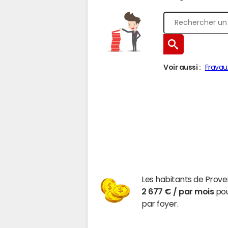
Voir aussi :
Fravau
Les habitants de Prove
2 677 € / par mois
pou
par foyer.