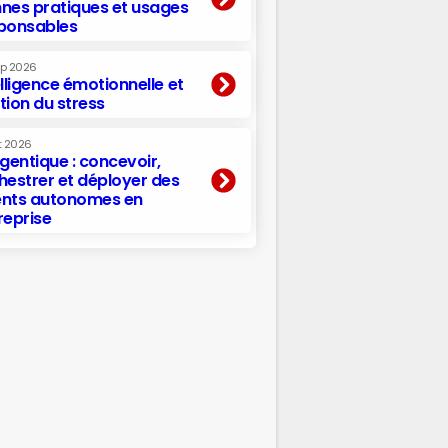
nes pratiques et usages
ponsables
ep 2026
elligence émotionnelle et
tion du stress
t 2026
agentique : concevoir,
hestrer et déployer des
nts autonomes en
reprise