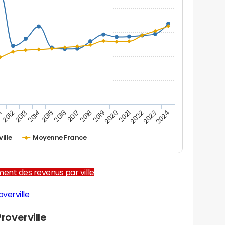
1
2012
2013
2014
2015
2016
2017
2018
2019
2020
2021
2022
2023
2024
ille
Moyenne France
ent des revenus par ville
verville
overville