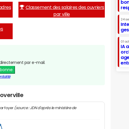
bon
adres
Classement des salaires des ouvriers
res
par ville
24 s
Int
es
ges
01 oc
IA 
orc
age
directement par e-mail.
ent
abonne
tialité
overville
(source : JDN d'après le ministère de
ar foyer