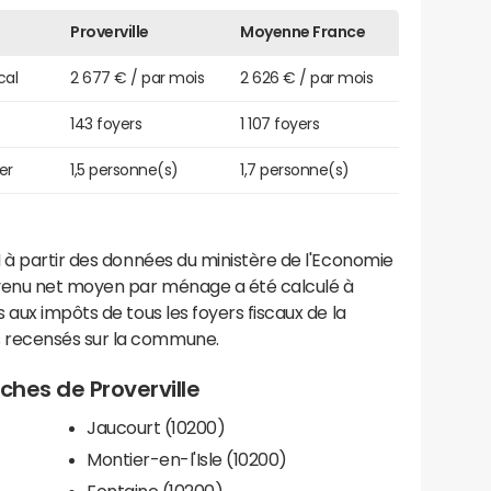
Proverville
Moyenne France
cal
2 677 € / par mois
2 626 € / par mois
143 foyers
1 107 foyers
er
1,5 personne(s)
1,7 personne(s)
 à partir des données du ministère de l'Economie
evenu net moyen par ménage a été calculé à
 aux impôts de tous les foyers fiscaux de la
 recensés sur la commune.
oches de Proverville
Jaucourt (10200)
Montier-en-l'Isle (10200)
Fontaine (10200)