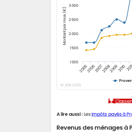
3 000
Montant par mois (€)
2 500
2 000
1 500
1 000
2005
2006
2007
2008
2009
2010
201
Proverv
© JDN 2026
Classem
A lire aussi :
Les
impôts payés à Pro
Revenus des ménages à Pr