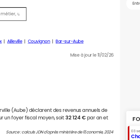
x
Ailleville
Couvignon
Bar-sur-Aube
Mise à jour le 11/02/26
rville (Aube) déclarent des revenus annuels de
r un foyer fiscal moyen, soit
32 124 €
par an et
FO
03 s
Source : calculs JDN d'après ministère de l'Economie, 2024
Cha