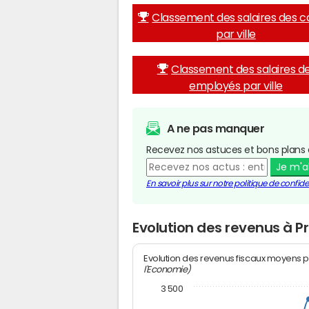
Classement des salaires des c
par ville
Classement des salaires d
employés par ville
A ne pas manquer
Recevez nos astuces et bons plans 
Je m'
En savoir plus sur notre politique de confiden
Evolution des revenus à Pr
Evolution des revenus fiscaux moyens p
l'Economie)
3 500