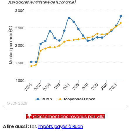
JDN d'après le ministère de l'Economie)
3 000
Montant par mois (€)
2 500
2 000
1 500
1 000
2007
2017
2009
2019
2011
2021
2013
2023
2005
2015
Ruan
Moyenne France
© JDN 2026
Classement des revenus par ville
A lire aussi :
Les
impôts payés à Ruan