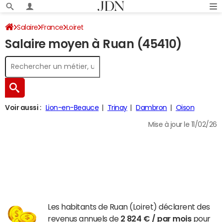
Salaire
France
Loiret
Salaire moyen à Ruan (45410)
Voir aussi :
Lion-en-Beauce
Trinay
Dambron
Oison
Mise à jour le 11/02/26
Les habitants de Ruan (Loiret) déclarent des
revenus annuels de
2 824 € / par mois
pour