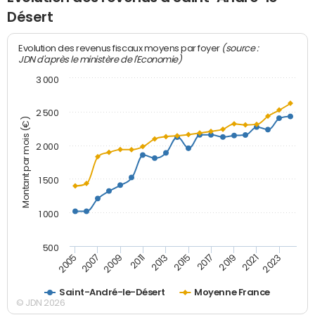
Désert
(source :
Evolution des revenus fiscaux moyens par foyer
JDN d'après le ministère de l'Economie)
3 000
2 500
Montant par mois (€)
2 000
1 500
1 000
500
2007
2017
2009
2019
2011
2021
2013
2023
2005
2015
Saint-André-le-Désert
Moyenne France
© JDN 2026