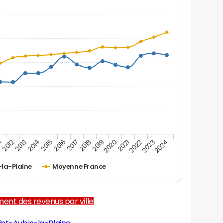
1
2012
2013
2014
2015
2016
2017
2018
2019
2020
2021
2022
2023
2024
-la-Plaine
Moyenne France
ent des revenus par ville