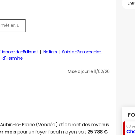
Étienne-de-Brillouet
Nalliers
Sainte-Gemme-la-
n-d'Hermine
Mise à jour le 11/02/26
FO
-Aubin-la-Plaine (Vendée) déclarent des revenus
03 s
Cha
ar mois
pour un foyer fiscal moyen, soit
25 788 €