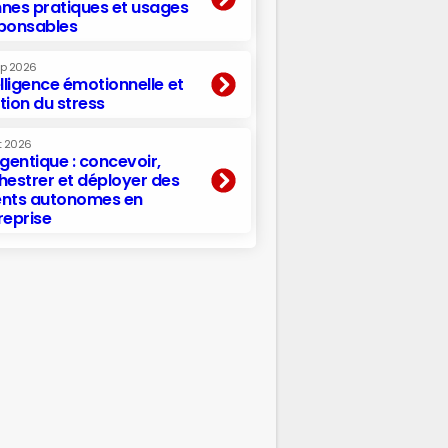
nes pratiques et usages
ponsables
ep 2026
elligence émotionnelle et
tion du stress
t 2026
agentique : concevoir,
hestrer et déployer des
nts autonomes en
reprise