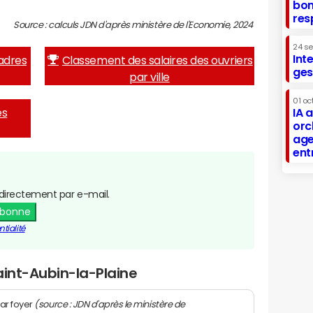
bon
res
Source : calculs JDN d'après ministère de l'Economie, 2024
24 s
Int
adres
Classement des salaires des ouvriers
ges
par ville
01 oc
es
IA 
orc
age
ent
directement par e-mail.
abonne
tialité
aint-Aubin-la-Plaine
(source : JDN d'après le ministère de
ar foyer