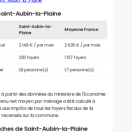
int-Aubin-la-Plaine
aint-Aubin-la-Plaine
Saint-Aubin-la-
Moyenne France
Plaine
cal
2 149 € / par mois
2 626 € / par mois
293 foyers
1 107 foyers
er
1,8 personne(s)
1,7 personne(s)
 à partir des données du ministère de l'Economie
evenu net moyen par ménage a été calculé à
 aux impôts de tous les foyers fiscaux de la
 recensés sur la commune.
roches de Saint-Aubin-la-Plaine