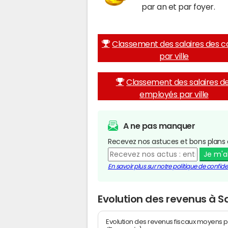
par an et par foyer.
Classement des salaires des c
par ville
Classement des salaires d
employés par ville
A ne pas manquer
Recevez nos astuces et bons plans 
Je m'
En savoir plus sur notre politique de confiden
Evolution des revenus à S
Evolution des revenus fiscaux moyens p