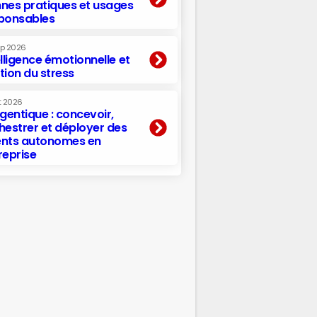
nes pratiques et usages
ponsables
ep 2026
elligence émotionnelle et
tion du stress
t 2026
agentique : concevoir,
hestrer et déployer des
nts autonomes en
reprise