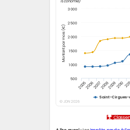
l'Economie)
3 000
2 500
Montant par mois (€)
2 000
1 500
1 000
500
2005
2006
2007
2008
2009
2010
201
Saint-Cirgues
© JDN 2026
Classem