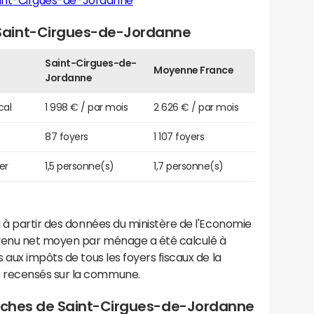
aint-Cirgues-de-Jordanne
Saint-Cirgues-de-Jordanne
Saint-Cirgues-de-
Moyenne France
Jordanne
cal
1 998 € / par mois
2 626 € / par mois
87 foyers
1 107 foyers
er
1,5 personne(s)
1,7 personne(s)
 à partir des données du ministère de l'Economie
evenu net moyen par ménage a été calculé à
 aux impôts de tous les foyers fiscaux de la
 recensés sur la commune.
proches de Saint-Cirgues-de-Jordanne