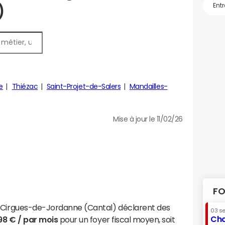
)
e
Thiézac
Saint-Projet-de-Salers
Mandailles-
Mise à jour le 11/02/26
FO
t-Cirgues-de-Jordanne (Cantal) déclarent des
03 s
Cha
98 € / par mois
pour un foyer fiscal moyen, soit