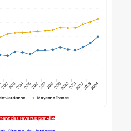
1
2012
2013
2014
2015
2016
2017
2018
2019
2020
2021
2022
2023
2024
-de-Jordanne
Moyenne France
ent des revenus par ville