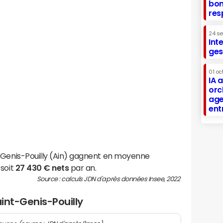
bon
res
24 s
Int
ges
01 oc
IA 
orc
age
ent
-Genis-Pouilly (Ain) gagnent en moyenne
 soit
27 430 € nets
par an.
Source : calculs JDN d'après données Insee, 2022
aint-Genis-Pouilly