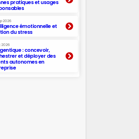
nes pratiques et usages
ponsables
ep 2026
elligence émotionnelle et
tion du stress
t 2026
agentique : concevoir,
hestrer et déployer des
nts autonomes en
reprise