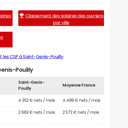
adres
Classement des salaires des ouvriers
par ville
es
 les CSP à Saint-Genis-Pouilly
enis-Pouilly
Saint-Genis-
Moyenne France
Pouilly
4 352 € nets / mois
4 489 € nets / mois
2 663 € nets / mois
2 572 € nets / mois