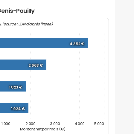
enis-Pouilly
(source : JDN d'après l'Insee)
22
4 352 €
2 663 €
1 823 €
1 924 €
1 000
2 000
3 000
4 000
5 000
Montant net par mois (€)