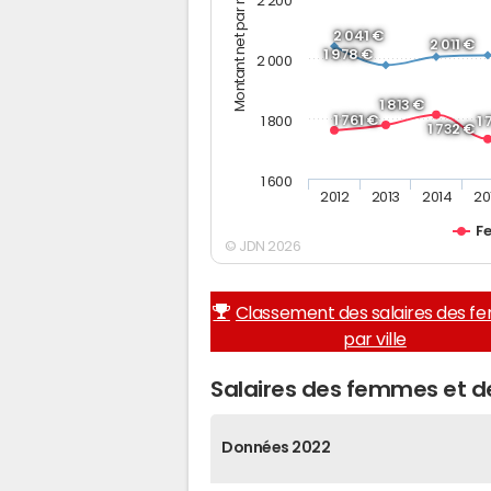
Montant net par mois (€)
2 200
2 041 €
2 011 €
1 978 €
2 000
1 813 €
1 761 €
1 800
1
1 732 €
1 600
2012
2013
2014
20
F
© JDN 2026
Classement des salaires des 
par ville
Salaires des femmes et d
Données 2022