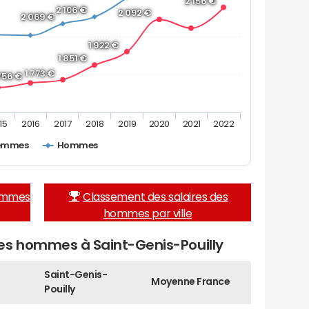
2 156 €
2 106 €
2 092 €
2 069 €
1 922 €
1 851 €
1 773 €
 756 €
15
2016
2017
2018
2019
2020
2021
2022
emmes
Hommes
femmes
Classement des salaires des
hommes par ville
es hommes à Saint-Genis-Pouilly
Saint-Genis-
Moyenne France
Pouilly