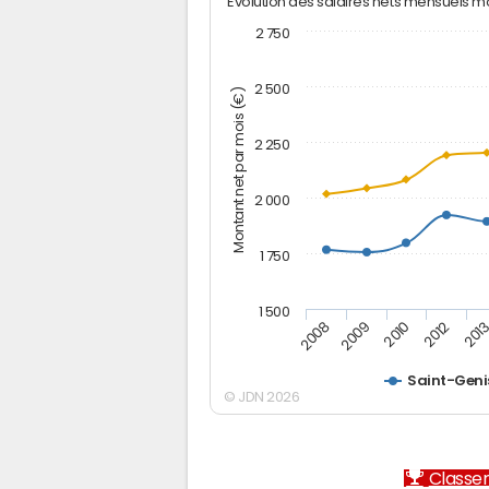
Evolution des salaires nets mensuels 
2 750
2 500
Montant net par mois (€)
2 250
2 000
1 750
1 500
2012
2008
201
2009
2010
Saint-Geni
© JDN 2026
Classem