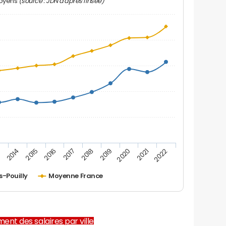
(source : JDN d'après l'Insee)
moyens
2019
2016
3
2020
2017
2014
2021
2018
2015
2022
s-Pouilly
Moyenne France
ent des salaires par ville