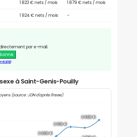
1 823 € nets / mois
1 879 € nets / mois
1 924 € nets / mois
-
directement par e-mail.
abonne
tialité
 sexe à Saint-Genis-Pouilly
(source : JDN d'après l'Insee)
moyens
2 398 €
2 316 €
2 206 €