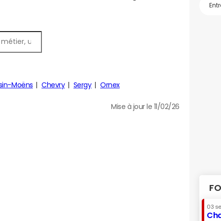
sin-Moëns
Chevry
Sergy
Ornex
Mise à jour le 11/02/26
FO
03 s
Cha