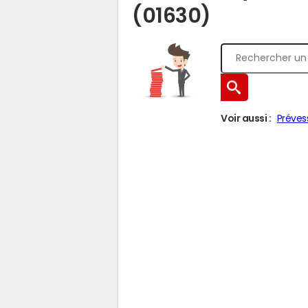
(01630)
Voir aussi :
Préves