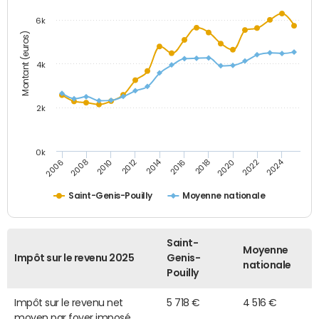
6k
Montant (euros)
4k
2k
0k
2014
2024
2010
2020
2012
2022
2006
2016
2008
2018
Saint-Genis-Pouilly
Moyenne nationale
Saint-
Moyenne
Impôt sur le revenu 2025
Genis-
nationale
Pouilly
Impôt sur le revenu net
5 718 €
4 516 €
moyen par foyer imposé