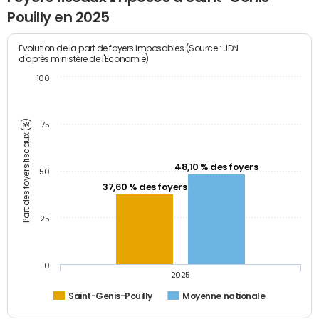
Pouilly en 2025
Evolution de la part de foyers imposables (Source : JDN
d'après ministère de l'Economie)
100
Part des foyers fiscaux (%)
75
48,10 % des foyers
50
37,60 % des foyers
25
0
2025
Saint-Genis-Pouilly
Moyenne nationale