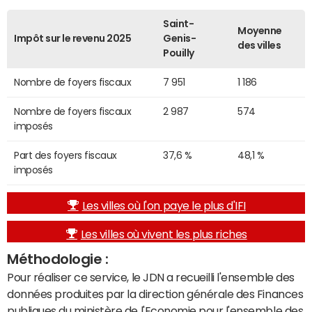
Saint-
Moyenne
Impôt sur le revenu 2025
Genis-
des villes
Pouilly
Nombre de foyers fiscaux
7 951
1 186
Nombre de foyers fiscaux
2 987
574
imposés
Part des foyers fiscaux
37,6 %
48,1 %
imposés
Les villes où l'on paye le plus d'IFI
Les villes où vivent les plus riches
Méthodologie :
Pour réaliser ce service, le JDN a recueilli l'ensemble des
données produites par la direction générale des Finances
publiques du ministère de l'Economie pour l'ensemble des