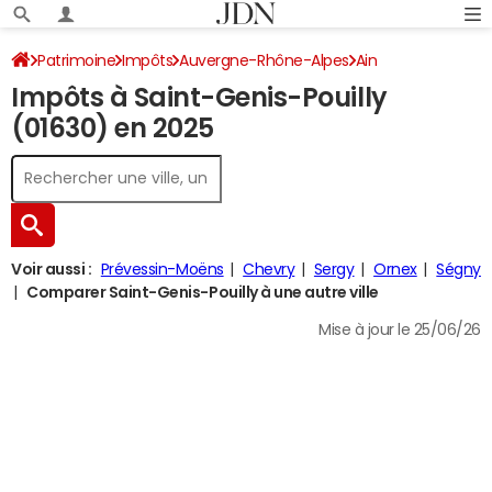
Patrimoine
Impôts
Auvergne-Rhône-Alpes
Ain
Impôts à Saint-Genis-Pouilly
Saint-Genis-Pouilly
Impôt sur le revenu
(01630) en 2025
Voir aussi :
Prévessin-Moëns
Chevry
Sergy
Ornex
Ségny
Comparer Saint-Genis-Pouilly à une autre ville
Mise à jour le 25/06/26