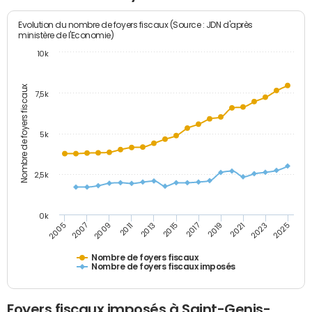
Evolution du nombre de foyers fiscaux (Source : JDN d'après
ministère de l'Economie)
10k
Nombre de foyers fiscaux
7,5k
5k
2,5k
0k
2017
2019
2021
2023
2025
2005
2007
2009
2011
2013
2015
Nombre de foyers fiscaux
Nombre de foyers fiscaux imposés
Foyers fiscaux imposés à Saint-Genis-