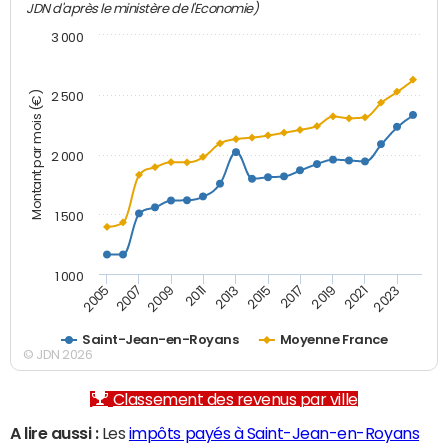
JDN d'après le ministère de l'Economie)
3 000
Montant par mois (€)
2 500
2 000
1 500
1 000
2007
2017
2009
2019
2011
2021
2013
2023
2005
2015
Saint-Jean-en-Royans
Moyenne France
© JDN 2026
Classement des revenus par ville
A lire aussi :
Les
impôts payés à Saint-Jean-en-Royans