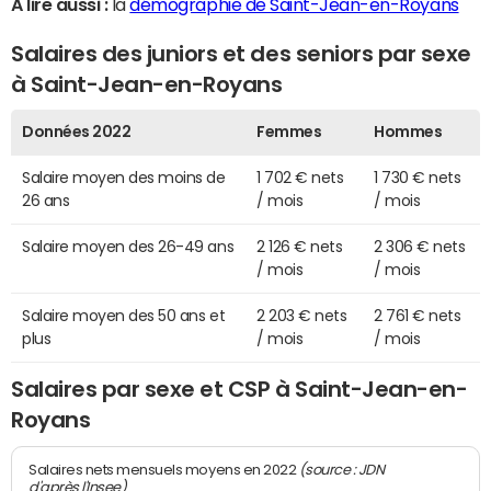
A lire aussi :
la
démographie de Saint-Jean-en-Royans
Salaires des juniors et des seniors par sexe
à Saint-Jean-en-Royans
Données 2022
Femmes
Hommes
Salaire moyen des moins de
1 702 € nets
1 730 € nets
26 ans
/ mois
/ mois
Salaire moyen des 26-49 ans
2 126 € nets
2 306 € nets
/ mois
/ mois
Salaire moyen des 50 ans et
2 203 € nets
2 761 € nets
plus
/ mois
/ mois
Salaires par sexe et CSP à Saint-Jean-en-
Royans
(source : JDN
Salaires nets mensuels moyens en 2022
d'après l'Insee)