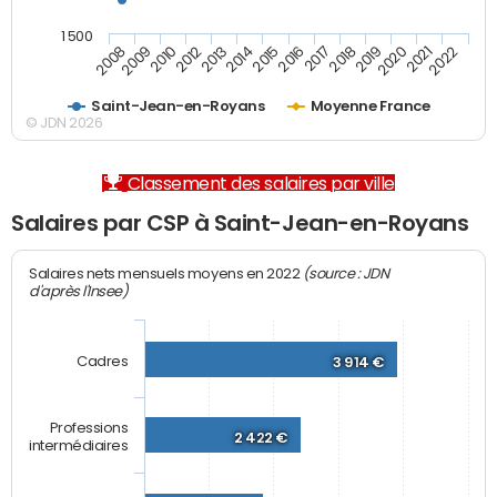
1 500
2012
2019
2014
2021
2008
2016
2010
2018
2013
2020
2015
2022
2009
2017
Saint-Jean-en-Royans
Moyenne France
© JDN 2026
Classement des salaires par ville
Salaires par CSP à Saint-Jean-en-Royans
(source : JDN
Salaires nets mensuels moyens en 2022
d'après l'Insee)
Cadres
3 914 €
Professions
2 422 €
intermédiaires