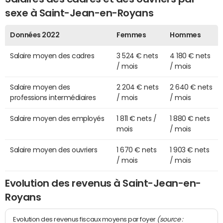
sexe à Saint-Jean-en-Royans
Données 2022
Femmes
Hommes
Salaire moyen des cadres
3 524 € nets
4 180 € nets
/ mois
/ mois
Salaire moyen des
2 204 € nets
2 640 € nets
professions intermédiaires
/ mois
/ mois
Salaire moyen des employés
1 811 € nets /
1 880 € nets
mois
/ mois
Salaire moyen des ouvriers
1 670 € nets
1 903 € nets
/ mois
/ mois
Evolution des revenus à Saint-Jean-en-
Royans
(source :
Evolution des revenus fiscaux moyens par foyer