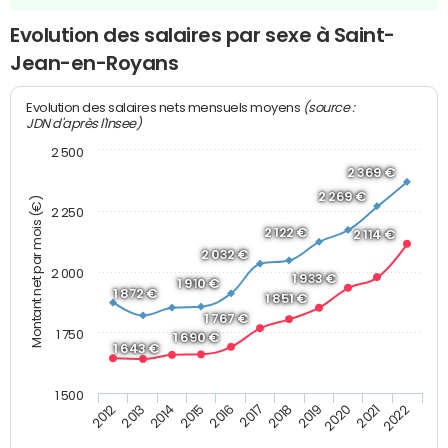
Evolution des salaires par sexe à Saint-
Jean-en-Royans
(source :
Evolution des salaires nets mensuels moyens
JDN d'après l'Insee)
2 500
2 369 €
2 269 €
Montant net par mois (€)
2 250
2 122 €
2 114 €
2 032 €
2 000
1 933 €
1 910 €
1 872 €
1 851 €
1 767 €
1 750
1 690 €
1 643 €
1 500
2013
2017
2021
2014
2018
2022
2015
2019
2012
2016
2020