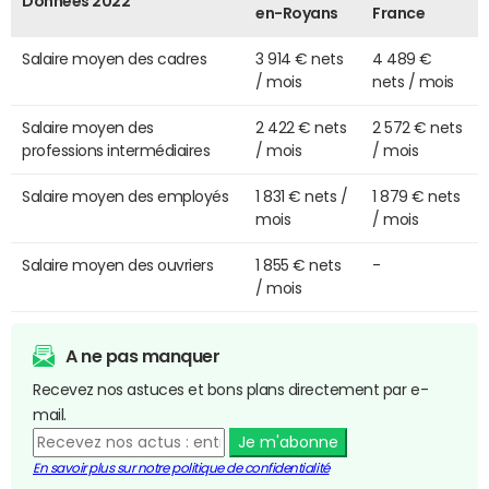
Données 2022
en-Royans
France
Salaire moyen des cadres
3 914 € nets
4 489 €
/ mois
nets / mois
Salaire moyen des
2 422 € nets
2 572 € nets
professions intermédiaires
/ mois
/ mois
Salaire moyen des employés
1 831 € nets /
1 879 € nets
mois
/ mois
Salaire moyen des ouvriers
1 855 € nets
-
/ mois
A ne pas manquer
Recevez nos astuces et bons plans directement par e-
mail.
Je m'abonne
En savoir plus sur notre politique de confidentialité