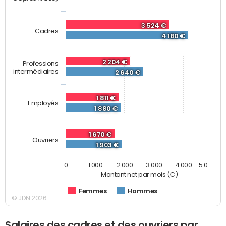
3 524 €
Cadres
4 180 €
2 204 €
Professions
intermédiaires
2 640 €
1 811 €
Employés
1 880 €
1 670 €
Ouvriers
1 903 €
0
1 000
2 000
3 000
4 000
5 0…
Montant net par mois (€)
Femmes
Hommes
© JDN 2026
Salaires des cadres et des ouvriers par