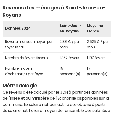
Revenus des ménages à Saint-Jean-en-
Royans
Saint-Jean-
Moyenne
Données 2024
en-Royans
France
Revenu mensuel moyen par
2 331 € / par
2 626 € / par
foyer fiscal
mois
mois
Nombre de foyers fiscaux
1 857 foyers
1 107 foyers
Nombre moyen
1,5
1,7
d'habitant(s) par foyer
personne(s)
personne(s)
Méthodologie
Ce revenu a été calculé par le JDN à partir des données
de l'Insee et du ministère de l'Economie disponibles sur la
commune. Le salaire net par actif a été obtenu à partir
du salaire net horaire moyen de l'ensemble des salariés à