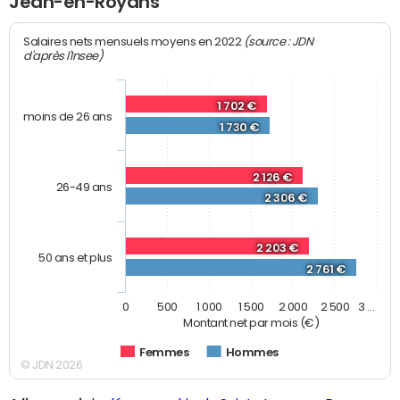
Jean-en-Royans
(source : JDN
Salaires nets mensuels moyens en 2022
d'après l'Insee)
1 702 €
moins de 26 ans
1 730 €
2 126 €
26-49 ans
2 306 €
2 203 €
50 ans et plus
2 761 €
0
500
1 000
1 500
2 000
2 500
3 …
Montant net par mois (€)
Femmes
Hommes
© JDN 2026