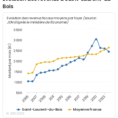
Bois
(source :
Evolution des revenus fiscaux moyens par foyer
JDN d'après le ministère de l'Economie)
3 500
3 000
Montant par mois (€)
2 500
2 000
1 500
1 000
500
2007
2017
2009
2019
2011
2021
2013
2023
2005
2015
Saint-Laurent-du-Bois
Moyenne France
© JDN 2026