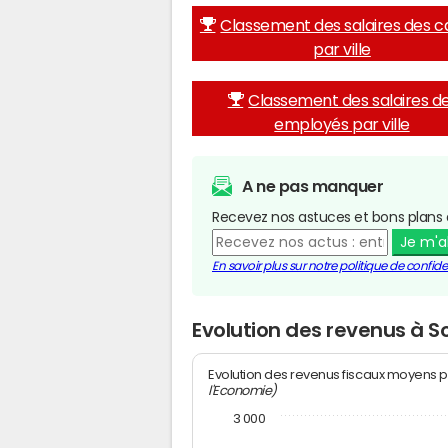
Classement des salaires des c
par ville
Classement des salaires d
employés par ville
A ne pas manquer
Recevez nos astuces et bons plans 
Je m'
En savoir plus sur notre politique de confiden
Evolution des revenus à 
Evolution des revenus fiscaux moyens p
l'Economie)
3 000