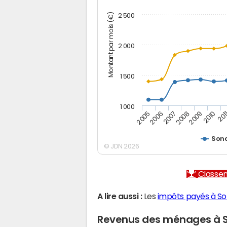
Montant par mois (€)
2 500
2 000
1 500
1 000
2005
2006
2007
2008
2009
2010
201
Son
© JDN 2026
Classem
A lire aussi :
Les
impôts payés à S
Revenus des ménages à 