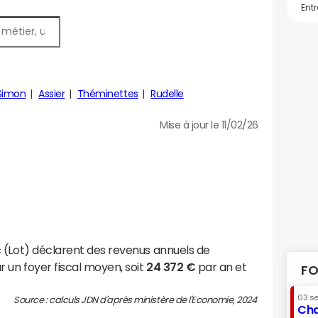
Simon
Assier
Théminettes
Rudelle
Mise à jour le 11/02/26
 (Lot) déclarent des revenus annuels de
 un foyer fiscal moyen, soit
24 372 €
par an et
FO
03 s
Source : calculs JDN d'après ministère de l'Economie, 2024
Cha