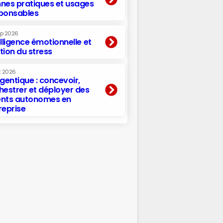
nes pratiques et usages
ponsables
ep 2026
elligence émotionnelle et
tion du stress
t 2026
agentique : concevoir,
hestrer et déployer des
nts autonomes en
reprise