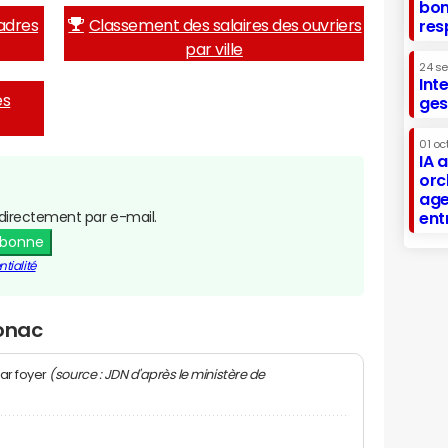
bon
adres
Classement des salaires des ouvriers
res
par ville
24 s
Int
es
ges
01 oc
IA 
orc
age
directement par e-mail.
ent
abonne
tialité
Sonac
(source : JDN d'après le ministère de
ar foyer