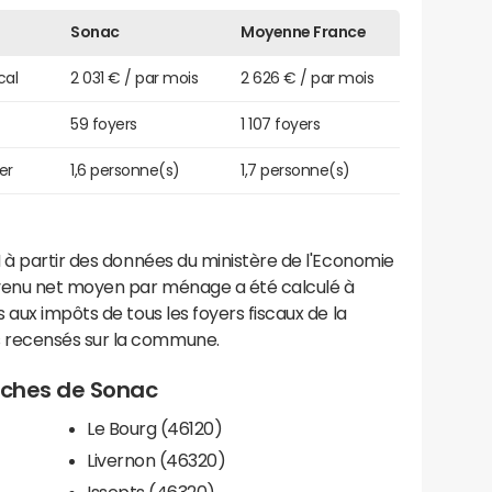
Sonac
Moyenne France
cal
2 031 € / par mois
2 626 € / par mois
59 foyers
1 107 foyers
er
1,6 personne(s)
1,7 personne(s)
 à partir des données du ministère de l'Economie
evenu net moyen par ménage a été calculé à
 aux impôts de tous les foyers fiscaux de la
 recensés sur la commune.
roches de Sonac
Le Bourg (46120)
Livernon (46320)
Issepts (46320)