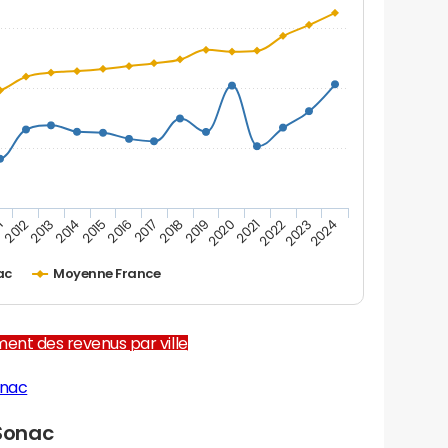
1
2012
2013
2014
2015
2016
2017
2018
2019
2020
2021
2022
2023
2024
ac
Moyenne France
ent des revenus par ville
onac
Sonac