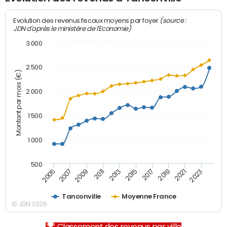
(source :
Evolution des revenus fiscaux moyens par foyer
JDN d'après le ministère de l'Economie)
3 000
2 500
Montant par mois (€)
2 000
1 500
1 000
500
2007
2017
2009
2019
2011
2021
2013
2023
2005
2015
Tanconville
Moyenne France
© JDN 2026
Classement des revenus par ville