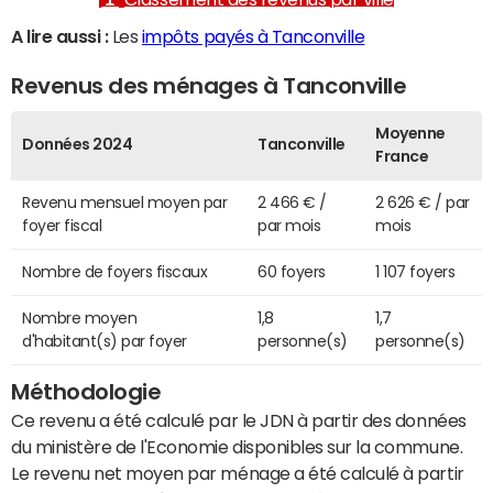
A lire aussi :
Les
impôts payés à Tanconville
Revenus des ménages à Tanconville
Moyenne
Données 2024
Tanconville
France
Revenu mensuel moyen par
2 466 € /
2 626 € / par
foyer fiscal
par mois
mois
Nombre de foyers fiscaux
60 foyers
1 107 foyers
Nombre moyen
1,8
1,7
d'habitant(s) par foyer
personne(s)
personne(s)
Méthodologie
Ce revenu a été calculé par le JDN à partir des données
du ministère de l'Economie disponibles sur la commune.
Le revenu net moyen par ménage a été calculé à partir