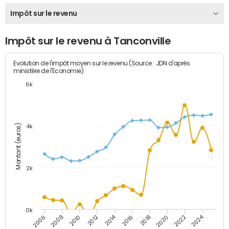
Impôt sur le revenu
Impôt sur le revenu à Tanconville
Evolution de l'impôt moyen sur le revenu (Source : JDN d'après
ministère de l'Economie)
6k
Montant (euros)
4k
2k
0k
2014
2024
2010
2020
2012
2022
2006
2016
2008
2018