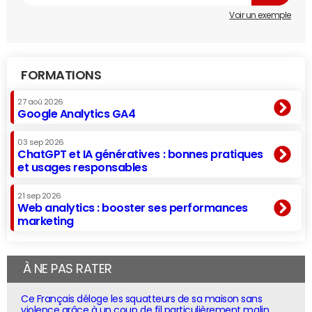
Voir un exemple
FORMATIONS
27 aoû 2026
Google Analytics GA4
03 sep 2026
ChatGPT et IA génératives : bonnes pratiques
et usages responsables
21 sep 2026
Web analytics : booster ses performances
marketing
À NE PAS RATER
Ce Français déloge les squatteurs de sa maison sans
violence grâce à un coup de fil particulièrement malin