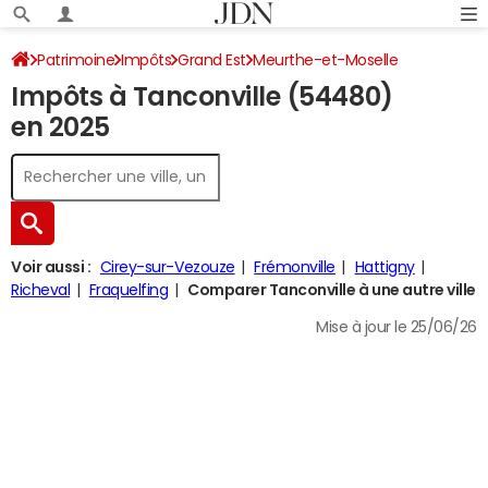
Patrimoine
Impôts
Grand Est
Meurthe-et-Moselle
Impôts à Tanconville (54480)
Tanconville
Impôt sur le revenu
en 2025
Voir aussi :
Cirey-sur-Vezouze
Frémonville
Hattigny
Richeval
Fraquelfing
Comparer Tanconville à une autre ville
Mise à jour le 25/06/26