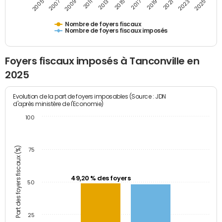
2007
2013
2019
2025
2005
2011
2017
2023
2009
2015
2021
Nombre de foyers fiscaux
Nombre de foyers fiscaux imposés
Foyers fiscaux imposés à Tanconville en
2025
Evolution de la part de foyers imposables (Source : JDN
d'après ministère de l'Economie)
100
Part des foyers fiscaux (%)
75
49,20 % des foyers
50
25