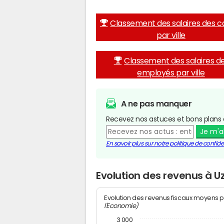
Classement des salaires des c
par ville
Classement des salaires d
employés par ville
A ne pas manquer
Recevez nos astuces et bons plans 
Je m'
En savoir plus sur notre politique de confiden
Evolution des revenus à 
Evolution des revenus fiscaux moyens p
l'Economie)
3 000