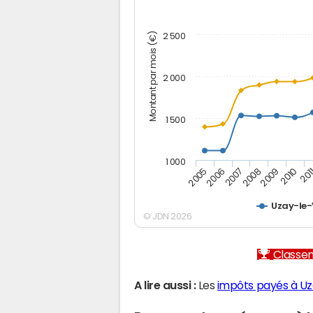
Montant par mois (€)
2 500
2 000
1 500
1 000
2005
2006
2007
2008
2009
2010
201
Uzay-le
© JDN 2026
Classem
A lire aussi :
Les
impôts payés à U