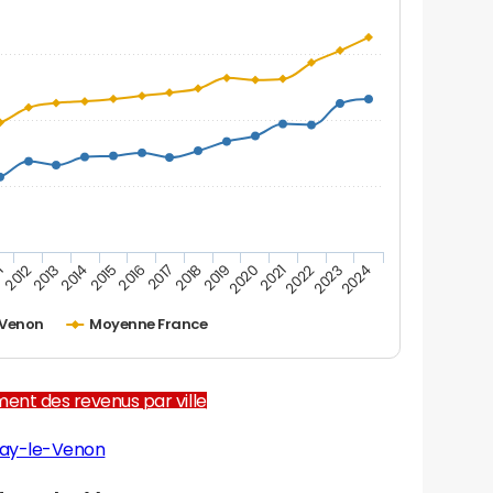
1
2012
2013
2014
2015
2016
2017
2018
2019
2020
2021
2022
2023
2024
-Venon
Moyenne France
ent des revenus par ville
zay-le-Venon