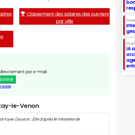
bon
res
adres
Classement des salaires des ouvriers
par ville
24 s
Int
ges
es
01 oc
IA 
orc
age
ent
directement par e-mail.
abonne
tialité
Uzay-le-Venon
(source : JDN d'après le ministère de
ar foyer