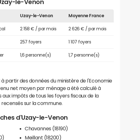
Uzay-le-Venon
Uzay-le-Venon
Moyenne France
cal
2 158 € / par mois
2 626 € / par mois
257 foyers
1 107 foyers
er
1,6 personne(s)
1,7 personne(s)
 à partir des données du ministère de l'Economie
evenu net moyen par ménage a été calculé à
 aux impôts de tous les foyers fiscaux de la
 recensés sur la commune.
proches d'Uzay-le-Venon
Chavannes (18190)
0)
Meillant (18200)