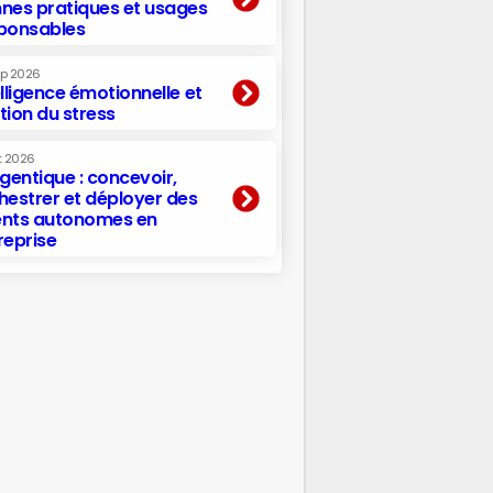
nes pratiques et usages
ponsables
ep 2026
elligence émotionnelle et
tion du stress
t 2026
agentique : concevoir,
hestrer et déployer des
nts autonomes en
reprise