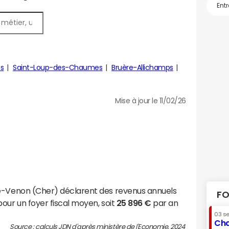
s
Saint-Loup-des-Chaumes
Bruère-Allichamps
Mise à jour le 11/02/26
le-Venon (Cher) déclarent des revenus annuels
FO
our un foyer fiscal moyen, soit
25 896 €
par an
03 s
Cha
Source : calculs JDN d'après ministère de l'Economie, 2024