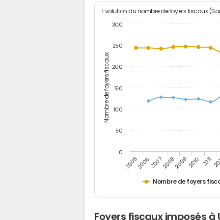
Evolution du nombre de foyers fiscaux (Sou
300
250
Nombre de foyers fiscaux
200
150
100
50
0
2005
20
2009
2006
2010
2007
2011
2008
Nombre de foyers fisc
Foyers fiscaux imposés à