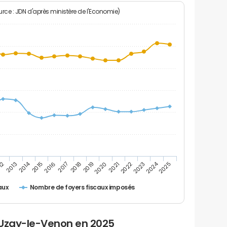
rce : JDN d'après ministère de l'Economie)
2024
2014
12
2019
2016
2023
2013
2020
2017
2021
2018
2025
2015
2022
Nombre de foyers fiscaux imposés
aux
 Uzay-le-Venon en 2025