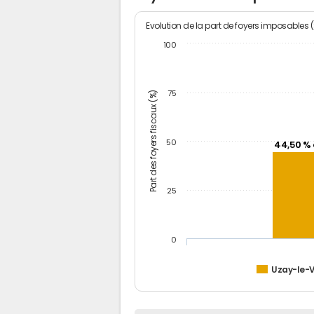
Evolution de la part de foyers imposables 
100
Part des foyers fiscaux (%)
75
50
44,50 % 
25
0
Uzay-le-