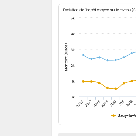
Evolution de l'impôt moyen sur le revenu (
5k
4k
Montant (euros)
3k
2k
1k
0k
2006
2007
2008
2009
2010
2011
2012
2
Uzay-le-