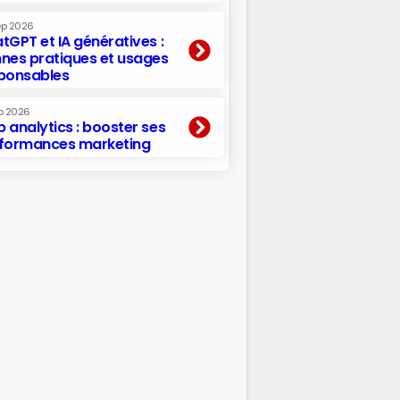
ep 2026
tGPT et IA génératives :
nes pratiques et usages
ponsables
p 2026
 analytics : booster ses
formances marketing