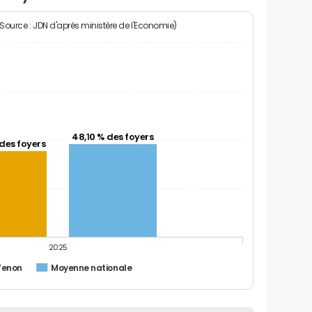
(Source : JDN d'après ministère de l'Economie)
48,10 % des foyers
des foyers
2025
Venon
Moyenne nationale