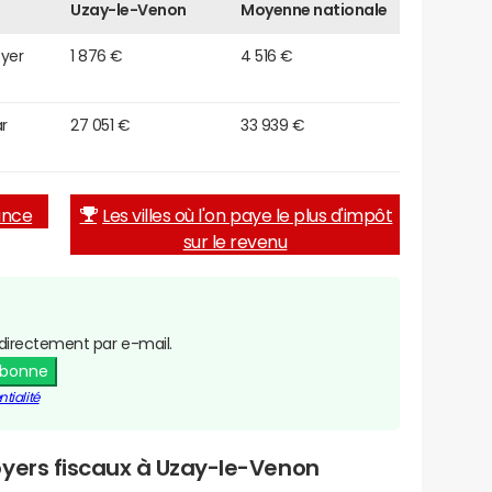
Uzay-le-Venon
Moyenne nationale
oyer
1 876 €
4 516 €
r
27 051 €
33 939 €
rance
Les villes où l'on paye le plus d'impôt
sur le revenu
directement par e-mail.
abonne
tialité
oyers fiscaux à Uzay-le-Venon