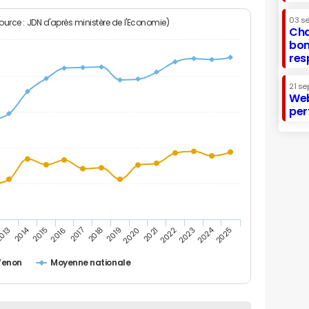
03 s
Source : JDN d'après ministère de l'Economie)
Cha
bon
res
21 se
Web
per
2014
2024
013
2015
2016
2017
2018
2019
2020
2021
2022
2023
2025
Venon
Moyenne nationale