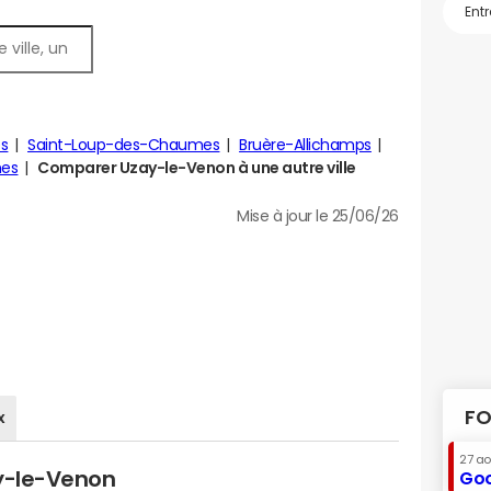
s
Saint-Loup-des-Chaumes
Bruère-Allichamps
es
Comparer Uzay-le-Venon à une autre ville
Mise à jour le 25/06/26
FO
x
27 a
ay-le-Venon
Goo