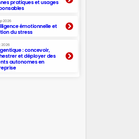
nes pratiques et usages
ponsables
ep 2026
elligence émotionnelle et
tion du stress
t 2026
agentique : concevoir,
hestrer et déployer des
nts autonomes en
reprise