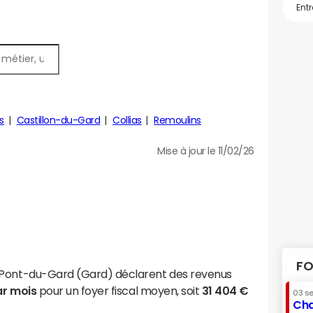
rs
Castillon-du-Gard
Collias
Remoulins
Mise à jour le 11/02/26
FO
-Pont-du-Gard (Gard) déclarent des revenus
ar mois
pour un foyer fiscal moyen, soit
31 404 €
03 s
Cha