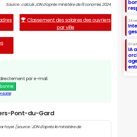
bon
Source : calculs JDN d'après ministère de l'Economie, 2024
res
adres
Classement des salaires des ouvriers
24 s
Int
par ville
ges
es
01 oc
IA 
orc
age
ent
directement par e-mail.
abonne
tialité
Vers-Pont-du-Gard
(source : JDN d'après le ministère de
ar foyer