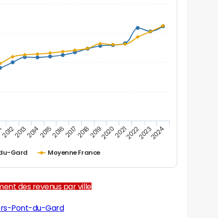
1
2012
2013
2014
2015
2016
2017
2018
2019
2020
2021
2022
2023
2024
-du-Gard
Moyenne France
ent des revenus par ville
ers-Pont-du-Gard