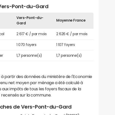
Vers-Pont-du-Gard
Vers-Pont-du-
Moyenne France
Gard
cal
2 617 € / par mois
2 626 € / par mois
1 070 foyers
1 107 foyers
er
1,7 personne(s)
1,7 personne(s)
 à partir des données du ministère de l'Economie
evenu net moyen par ménage a été calculé à
 aux impôts de tous les foyers fiscaux de la
 recensés sur la commune.
proches de Vers-Pont-du-Gard