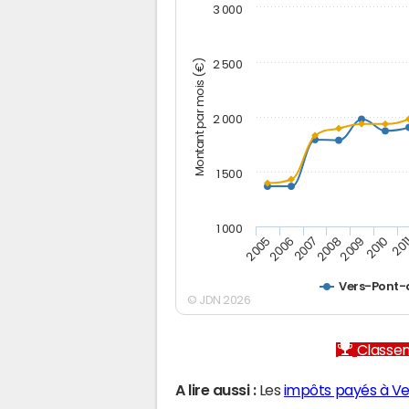
3 000
Montant par mois (€)
2 500
2 000
1 500
1 000
2005
2006
2007
2008
2009
2010
201
Vers-Pont
© JDN 2026
Classem
A lire aussi :
Les
impôts payés à V