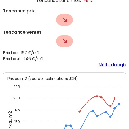
Tendance sur 6 mois :
-9 %
Tendance prix
Tendance ventes
Prix bas :
167 €/m2
Prix haut :
246 €/m2
Méthodologie
Prix au m2 (source : estimations JDN)
225
200
175
Prix au m2
150