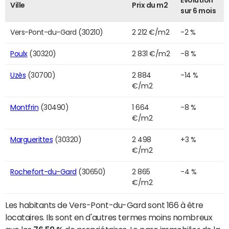
Evolution
Ville
Prix du m2
sur 6 mois
Vers-Pont-du-Gard (30210)
2 212 €/m2
-2 %
Poulx
(30320)
2 831 €/m2
-8 %
Uzès
(30700)
2 884
-14 %
€/m2
Montfrin
(30490)
1 664
-8 %
€/m2
Marguerittes
(30320)
2 498
+3 %
€/m2
Rochefort-du-Gard
(30650)
2 865
-4 %
€/m2
Les habitants de Vers-Pont-du-Gard sont 166 à être
locataires. Ils sont en d'autres termes moins nombreux