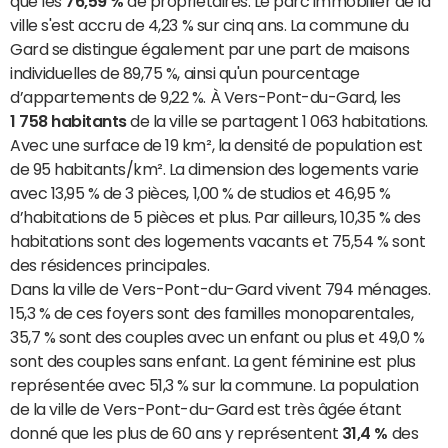
que les
76,59 %
de propriétaires. Le parc immobilier de la
ville s'est accru de 4,23 % sur cinq ans. La commune du
Gard se distingue également par une part de maisons
individuelles de 89,75 %, ainsi qu'un pourcentage
d’appartements de 9,22 %. À Vers-Pont-du-Gard, les
1 758 habitants
de la ville se partagent 1 063 habitations.
Avec une surface de 19 km², la densité de population est
de 95 habitants/km². La dimension des logements varie
avec 13,95 % de 3 pièces, 1,00 % de studios et 46,95 %
d’habitations de 5 pièces et plus. Par ailleurs, 10,35 % des
habitations sont des logements vacants et 75,54 % sont
des résidences principales.
Dans la ville de Vers-Pont-du-Gard vivent 794 ménages.
15,3 % de ces foyers sont des familles monoparentales,
35,7 % sont des couples avec un enfant ou plus et 49,0 %
sont des couples sans enfant. La gent féminine est plus
représentée avec 51,3 % sur la commune. La population
de la ville de Vers-Pont-du-Gard est très âgée étant
donné que les plus de 60 ans y représentent
31,4 %
des