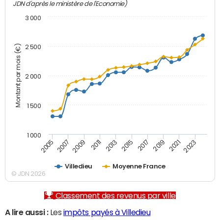
JDN d'après le ministère de l'Economie)
3 000
Montant par mois (€)
2 500
2 000
1 500
1 000
2007
2017
2009
2019
2011
2021
2013
2023
2005
2015
Villedieu
Moyenne France
© JDN 2026
Classement des revenus par ville
A lire aussi :
Les
impôts payés à Villedieu