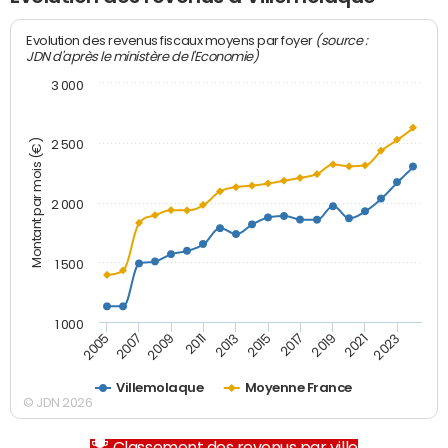
(source :
Evolution des revenus fiscaux moyens par foyer
JDN d'après le ministère de l'Economie)
3 000
Montant par mois (€)
2 500
2 000
1 500
1 000
2007
2017
2009
2019
2011
2021
2013
2023
2005
2015
Villemolaque
Moyenne France
© JDN 2026
Classement des revenus par ville