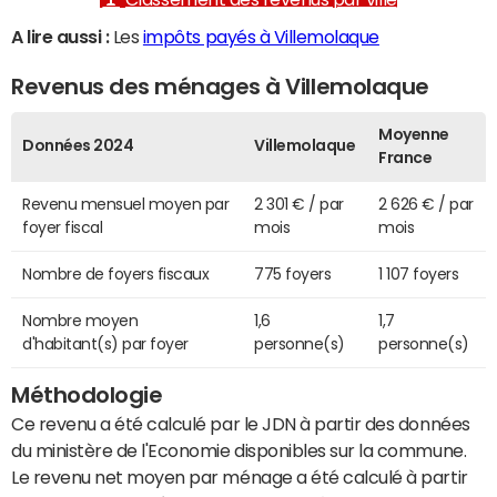
A lire aussi :
Les
impôts payés à Villemolaque
Revenus des ménages à Villemolaque
Moyenne
Données 2024
Villemolaque
France
Revenu mensuel moyen par
2 301 € / par
2 626 € / par
foyer fiscal
mois
mois
Nombre de foyers fiscaux
775 foyers
1 107 foyers
Nombre moyen
1,6
1,7
d'habitant(s) par foyer
personne(s)
personne(s)
Méthodologie
Ce revenu a été calculé par le JDN à partir des données
du ministère de l'Economie disponibles sur la commune.
Le revenu net moyen par ménage a été calculé à partir