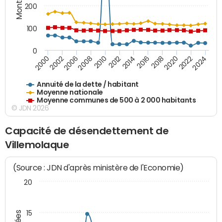
200
100
0
2014
2008
2000
2024
2018
2012
2006
2022
2016
2010
2002
2020
Annuité de la dette / habitant
Moyenne nationale
Moyenne communes de 500 à 2 000 habitants
© JDN 2026
Capacité de désendettement de
Villemolaque
(Source : JDN d'après ministère de l'Economie)
20
15