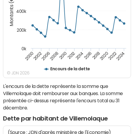
Montants (€)
400k
200k
0k
2000
2022
2016
2010
2002
2024
2018
2012
2006
2020
2014
2008
Encours de la dette
© JDN 2026
L'encours de la dette représente la somme que
Villemolaque doit rembourser aux banques. La somme
présentée ci-dessus représente l'encours total au 31
décembre.
Dette par habitant de Villemolaque
(Source : JDN d'après ministère de l'Economie)