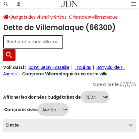
Budgets des villes
Pyrénées-Orientales
Villemolaque
Dette de Villemolaque (66300)
Dette au 31/12/2024
Voir aussi :
Saint-Jean-Lasseille
Trouillas
Banyuls-dels-
Aspres
Comparer Villemolaque à une autre ville
Mise à jour le 07/11/25
Afficher les données budgétaires de
Comparer avec
Dette