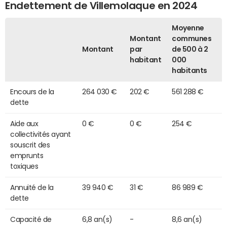
Endettement de Villemolaque en 2024
Moyenne
Montant
communes
Montant
par
de 500 à 2
habitant
000
habitants
Encours de la
264 030 €
202 €
561 288 €
dette
Aide aux
0 €
0 €
254 €
collectivités ayant
souscrit des
emprunts
toxiques
Annuité de la
39 940 €
31 €
86 989 €
dette
Capacité de
6,8 an(s)
-
8,6 an(s)