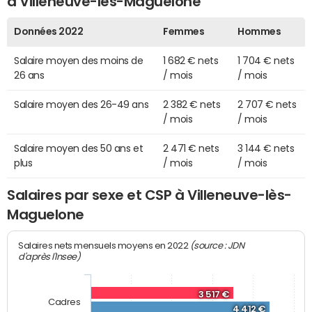
à Villeneuve-lès-Maguelone
Données 2022
Femmes
Hommes
Salaire moyen des moins de
1 682 € nets
1 704 € nets
26 ans
/ mois
/ mois
Salaire moyen des 26-49 ans
2 382 € nets
2 707 € nets
/ mois
/ mois
Salaire moyen des 50 ans et
2 471 € nets
3 144 € nets
plus
/ mois
/ mois
Salaires par sexe et CSP à Villeneuve-lès-
Maguelone
(source : JDN
Salaires nets mensuels moyens en 2022
d'après l'Insee)
3 517 €
Cadres
4 412 €