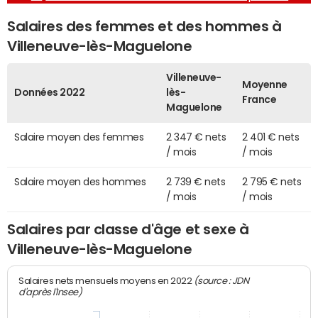
Salaires des femmes et des hommes à
Villeneuve-lès-Maguelone
Villeneuve-
Moyenne
Données 2022
lès-
France
Maguelone
Salaire moyen des femmes
2 347 € nets
2 401 € nets
/ mois
/ mois
Salaire moyen des hommes
2 739 € nets
2 795 € nets
/ mois
/ mois
Salaires par classe d'âge et sexe à
Villeneuve-lès-Maguelone
(source : JDN
Salaires nets mensuels moyens en 2022
d'après l'Insee)