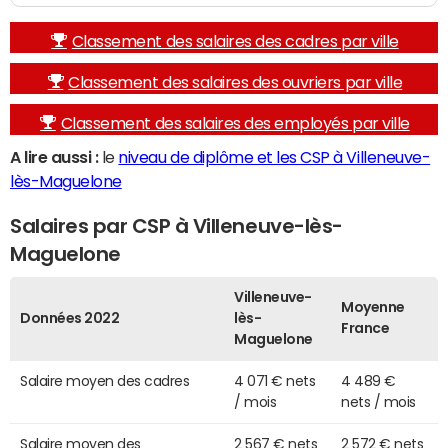
Classement des salaires des cadres par ville
Classement des salaires des ouvriers par ville
Classement des salaires des employés par ville
A lire aussi :
le
niveau de diplôme et les CSP à Villeneuve-
lès-Maguelone
Salaires par CSP à Villeneuve-lès-
Maguelone
Villeneuve-
Moyenne
Données 2022
lès-
France
Maguelone
Salaire moyen des cadres
4 071 € nets
4 489 €
/ mois
nets / mois
Salaire moyen des
2 567 € nets
2 572 € nets