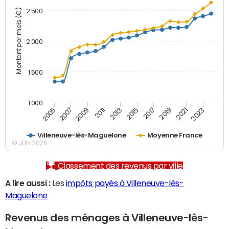
Montant par mois (€)
2 500
2 000
1 500
1 000
2007
2017
2009
2019
2011
2021
2013
2023
2005
2015
Villeneuve-lès-Maguelone
Moyenne France
© JDN 2026
Classement des revenus par ville
A lire aussi :
Les
impôts payés à Villeneuve-lès-
Maguelone
Revenus des ménages à Villeneuve-lès-