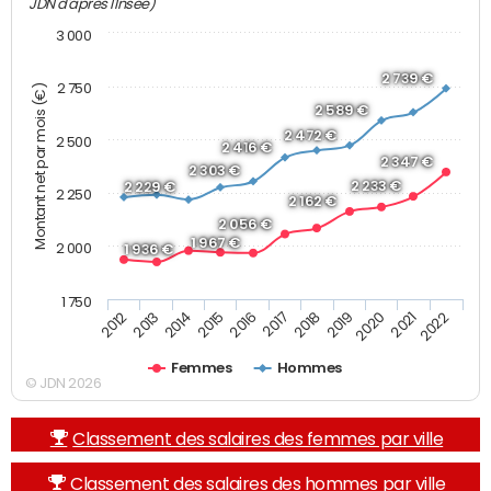
JDN d'après l'Insee)
3 000
2 739 €
2 750
Montant net par mois (€)
2 589 €
2 472 €
2 500
2 416 €
2 347 €
2 303 €
2 233 €
2 229 €
2 250
2 162 €
2 056 €
1 967 €
2 000
1 936 €
1 750
2013
2017
2021
2014
2018
2022
2015
2019
2012
2016
2020
Femmes
Hommes
© JDN 2026
Classement des salaires des femmes par ville
Classement des salaires des hommes par ville