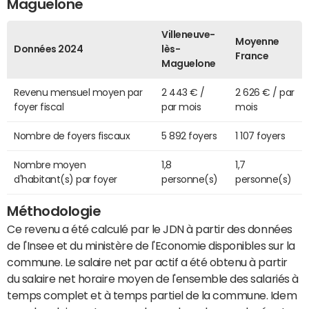
Maguelone
Villeneuve-
Moyenne
Données 2024
lès-
France
Maguelone
Revenu mensuel moyen par
2 443 € /
2 626 € / par
foyer fiscal
par mois
mois
Nombre de foyers fiscaux
5 892 foyers
1 107 foyers
Nombre moyen
1,8
1,7
d'habitant(s) par foyer
personne(s)
personne(s)
Méthodologie
Ce revenu a été calculé par le JDN à partir des données
de l'Insee et du ministère de l'Economie disponibles sur la
commune. Le salaire net par actif a été obtenu à partir
du salaire net horaire moyen de l'ensemble des salariés à
temps complet et à temps partiel de la commune. Idem