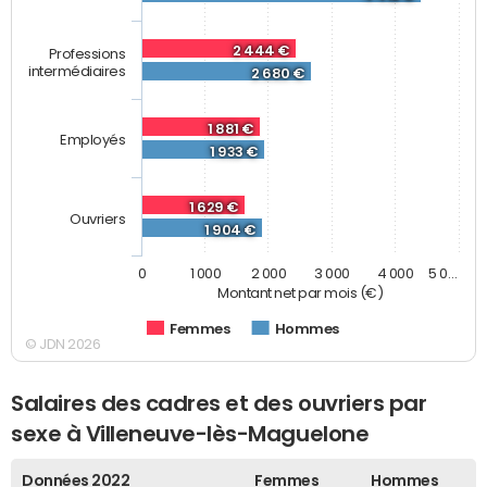
2 444 €
Professions
intermédiaires
2 680 €
1 881 €
Employés
1 933 €
1 629 €
Ouvriers
1 904 €
0
1 000
2 000
3 000
4 000
5 0…
Montant net par mois (€)
Femmes
Hommes
© JDN 2026
Salaires des cadres et des ouvriers par
sexe à Villeneuve-lès-Maguelone
Données 2022
Femmes
Hommes