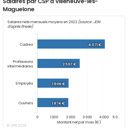
Salaires par CSP à Villeneuve-lès-
Maguelone
(source : JDN
Salaires nets mensuels moyens en 2022
d'après l'Insee)
Cadres
4 071 €
Professions
2 567 €
intermédiaires
Employés
1 896 €
Ouvriers
1 874 €
0
1 000
2 000
3 000
4 000
5 0…
Montant net par mois (€)
© JDN 2026