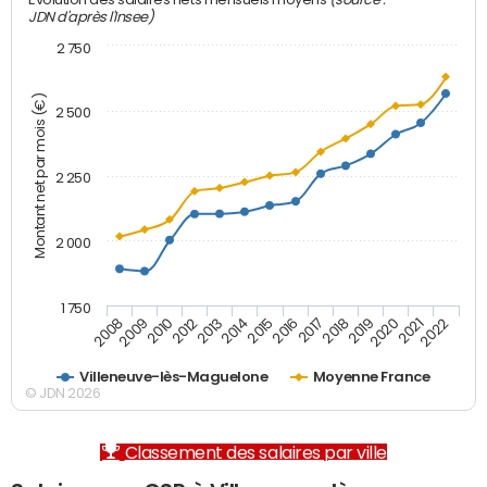
Evolution des salaires nets mensuels moyens
JDN d'après l'Insee)
2 750
Montant net par mois (€)
2 500
2 250
2 000
1 750
2012
2019
2014
2021
2008
2016
2010
2018
2013
2020
2015
2022
2009
2017
Villeneuve-lès-Maguelone
Moyenne France
© JDN 2026
Classement des salaires par ville