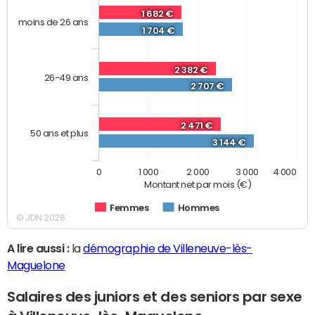
1 682 €
moins de 26 ans
1 704 €
2 382 €
26-49 ans
2 707 €
2 471 €
50 ans et plus
3 144 €
0
1 000
2 000
3 000
4 000
Montant net par mois (€)
Femmes
Hommes
© JDN 2026
A lire aussi :
la
démographie de Villeneuve-lès-
Maguelone
Salaires des juniors et des seniors par sexe