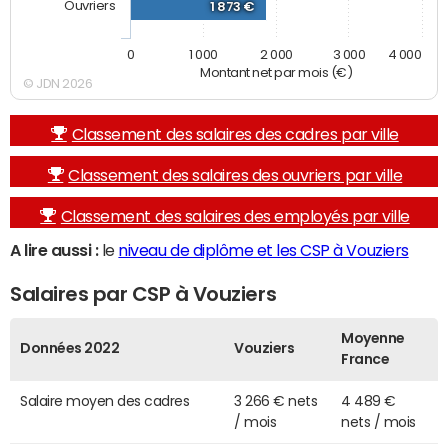
Ouvriers
1 873 €
0
1 000
2 000
3 000
4 000
Montant net par mois (€)
© JDN 2026
Classement des salaires des cadres par ville
Classement des salaires des ouvriers par ville
Classement des salaires des employés par ville
A lire aussi :
le
niveau de diplôme et les CSP à Vouziers
Salaires par CSP à Vouziers
Moyenne
Données 2022
Vouziers
France
Salaire moyen des cadres
3 266 € nets
4 489 €
/ mois
nets / mois