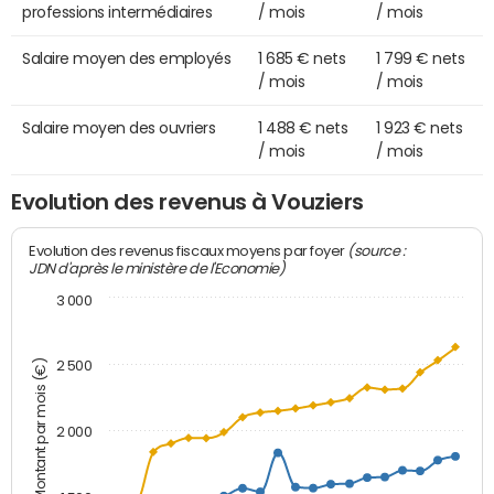
professions intermédiaires
/ mois
/ mois
Salaire moyen des employés
1 685 € nets
1 799 € nets
/ mois
/ mois
Salaire moyen des ouvriers
1 488 € nets
1 923 € nets
/ mois
/ mois
Evolution des revenus à Vouziers
(source :
Evolution des revenus fiscaux moyens par foyer
JDN d'après le ministère de l'Economie)
3 000
Montant par mois (€)
2 500
2 000