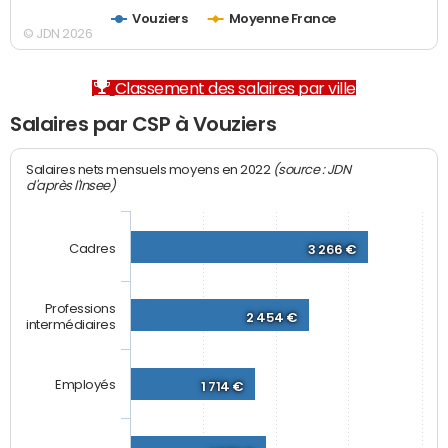
Vouziers
Moyenne France
© JDN 2026
Classement des salaires par ville
Salaires par CSP à Vouziers
(source : JDN
Salaires nets mensuels moyens en 2022
d'après l'Insee)
Cadres
3 266 €
Professions
2 454 €
intermédiaires
Employés
1 714 €