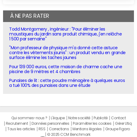
À NE PAS RATER
Todd Montgomery , ingénieur : "Pour éliminer les
moustiques du jardin sans produit chimique, j'en relâche
1 500 par semaine"
"Mon professeur de physique m'a donné cette astuce
contre les vêtements jaunis" : un produit vendu en grande
surface élimine les taches jaunes
Pour 139 000 euros, cette maison de charme cache une
piscine de 9 mètres et 4 chambres
Punaises de lit : cette poudre ménagère à quelques euros
a tué 100% des punaises dans une étude
Qui sommes-nous ?
L'équipe
Notre société
Publicité
Contact
Recrutement
Données personnelles
Paramétrer les cookies
Gérer Utiq
Tous les articles
RSS
Corrections
Mentions légales
Groupe Figaro
© 2025 CCM Benchmark