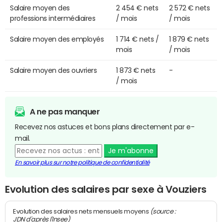
Salaire moyen des
2 454 € nets
2 572 € nets
professions intermédiaires
/ mois
/ mois
Salaire moyen des employés
1 714 € nets /
1 879 € nets
mois
/ mois
Salaire moyen des ouvriers
1 873 € nets
-
/ mois
A ne pas manquer
Recevez nos astuces et bons plans directement par e-
mail.
Je m'abonne
En savoir plus sur notre politique de confidentialité
Evolution des salaires par sexe à Vouziers
(source :
Evolution des salaires nets mensuels moyens
JDN d'après l'Insee)