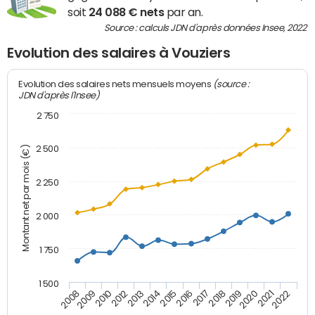
soit
24 088 € nets
par an.
Source : calculs JDN d'après données Insee, 2022
Evolution des salaires à Vouziers
(source :
Evolution des salaires nets mensuels moyens
JDN d'après l'Insee)
2 750
2 500
Montant net par mois (€)
2 250
2 000
1 750
1 500
2012
2019
2014
2021
2008
2016
2010
2018
2013
2020
2015
2022
2009
2017