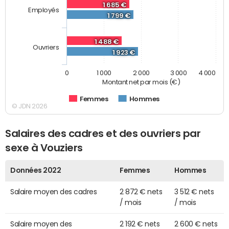
1 685 €
Employés
1 799 €
1 488 €
Ouvriers
1 923 €
0
1 000
2 000
3 000
4 000
Montant net par mois (€)
Femmes
Hommes
© JDN 2026
Salaires des cadres et des ouvriers par
sexe à Vouziers
Données 2022
Femmes
Hommes
Salaire moyen des cadres
2 872 € nets
3 512 € nets
/ mois
/ mois
Salaire moyen des
2 192 € nets
2 600 € nets