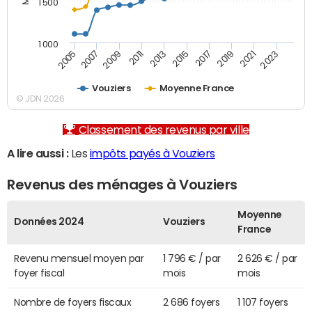
1 500
1 000
2007
2017
2009
2019
2011
2021
2013
2023
2005
2015
Vouziers
Moyenne France
© JDN 2026
Classement des revenus par ville
A lire aussi :
Les
impôts payés à Vouziers
Revenus des ménages à Vouziers
Moyenne
Données 2024
Vouziers
France
Revenu mensuel moyen par
1 796 € / par
2 626 € / par
foyer fiscal
mois
mois
Nombre de foyers fiscaux
2 686 foyers
1 107 foyers