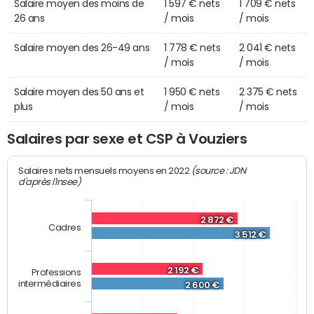
Salaire moyen des moins de
1 597 € nets
1 709 € nets
26 ans
/ mois
/ mois
Salaire moyen des 26-49 ans
1 778 € nets
2 041 € nets
/ mois
/ mois
Salaire moyen des 50 ans et
1 950 € nets
2 375 € nets
plus
/ mois
/ mois
Salaires par sexe et CSP à Vouziers
(source : JDN
Salaires nets mensuels moyens en 2022
d'après l'Insee)
2 872 €
Cadres
3 512 €
2 192 €
Professions
intermédiaires
2 600 €