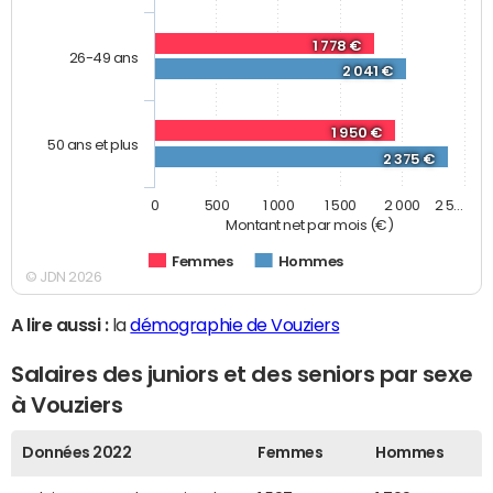
1 778 €
26-49 ans
2 041 €
1 950 €
50 ans et plus
2 375 €
0
500
1 000
1 500
2 000
2 5…
Montant net par mois (€)
Femmes
Hommes
© JDN 2026
A lire aussi :
la
démographie de Vouziers
Salaires des juniors et des seniors par sexe
à Vouziers
Données 2022
Femmes
Hommes