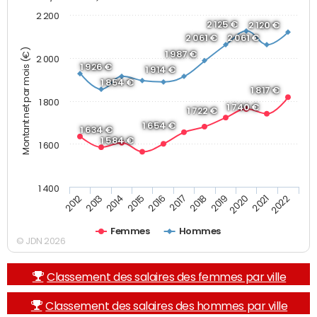
2 200
2 125 €
2 120 €
2 061 €
2 061 €
Montant net par mois (€)
1 987 €
2 000
1 926 €
1 914 €
1 854 €
1 817 €
1 800
1 740 €
1 722 €
1 654 €
1 634 €
1 584 €
1 600
1 400
2013
2017
2021
2014
2018
2022
2015
2019
2012
2016
2020
Femmes
Hommes
© JDN 2026
Classement des salaires des femmes par ville
Classement des salaires des hommes par ville