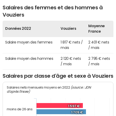
Salaires des femmes et des hommes à
Vouziers
Moyenne
Données 2022
Vouziers
France
Salaire moyen des femmes
1 817 € nets /
2 401 € nets
mois
/ mois
Salaire moyen des hommes
2 120 € nets
2 795 € nets
/ mois
/ mois
Salaires par classe d'âge et sexe à Vouziers
(source : JDN
Salaires nets mensuels moyens en 2022
d'après l'Insee)
1 597 €
moins de 26 ans
1 709 €