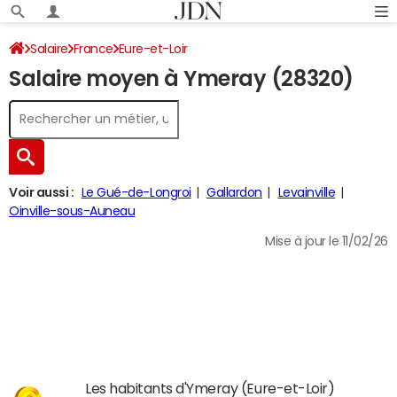
Salaire
France
Eure-et-Loir
Salaire moyen à Ymeray (28320)
Voir aussi :
Le Gué-de-Longroi
Gallardon
Levainville
Oinville-sous-Auneau
Mise à jour le 11/02/26
Les habitants d'Ymeray (Eure-et-Loir)