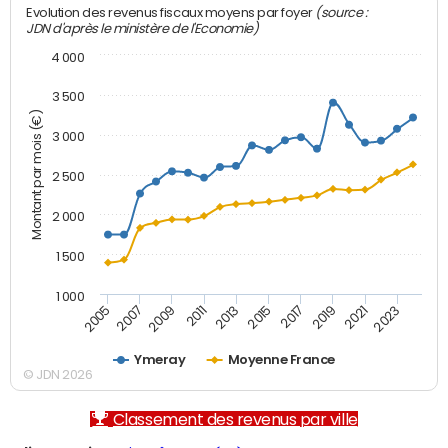
(source :
Evolution des revenus fiscaux moyens par foyer
JDN d'après le ministère de l'Economie)
4 000
3 500
Montant par mois (€)
3 000
2 500
2 000
1 500
1 000
2007
2017
2005
2015
2013
2023
2011
2021
2009
2019
Ymeray
Moyenne France
© JDN 2026
Classement des revenus par ville