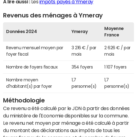
A lire aussi :
Les
impôts payés à Ymeray
Revenus des ménages à Ymeray
Moyenne
Données 2024
Ymeray
France
Revenu mensuel moyen par
3 216 € / par
2 626 € / par
foyer fiscal
mois
mois
Nombre de foyers fiscaux
354 foyers
1 107 foyers
Nombre moyen
1,7
1,7
d'habitant(s) par foyer
personne(s)
personne(s)
Méthodologie
Ce revenu a été calculé par le JDN à partir des données
du ministère de l'Economie disponibles sur la commune.
Le revenu net moyen par ménage a été calculé à partir
du montant des déclarations aux impôts de tous les