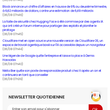
Block annonce un chiffre d'affaires en hausse de 9% au deuxième trimestre,
à 6,62 milliards de dollars, contre une estimation de 6,49 milliards
(06/08 07h46)
La faille de sécurité chez Hugging Face a été commise par des agents IA
qui ont créé un forum interne pour partager des exploits et planifier le
piratage
(06/08 07h45)
Cloudflare met en open source une nouvelle version de Cloudflare OS, un
espace de travail agentique basé sur l'IA accessible depuis un navigateur
(06/08 07h44)
Une légende de Google quitte l'entreprise et laisse la place à Demis
Hassabis
(06/08 07h40)
Nikita Bier quitte son poste de responsable produit chez X après un an et
continuera en tant que conseiller
(06/08 07h39)
NEWSLETTER QUOTIDIENNE