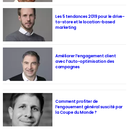
Les 5 tendances 2019 pour le drive-
to-store et le location-based
marketing
Améliorer l’engagement client
avec l’auto-optimisation des
campagnes
Comment profiter de
l’engouement général suscité par
la Coupe du Monde ?