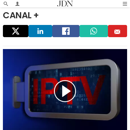
CANAL +
Parta
Linke
Faceb
Whats
E
ger
dIn
ook
app
m
ail