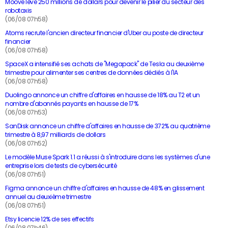
Moove lève 250 millions de dollars pour devenir le pilier du secteur des
robotaxis
(06/08 07h58)
Atoms recrute l'ancien directeur financier d'Uber au poste de directeur
financier
(06/08 07h58)
SpaceX a intensifié ses achats de "Megapack" de Tesla au deuxième
trimestre pour alimenter ses centres de données dédiés à l'IA
(06/08 07h58)
Duolingo annonce un chiffre d'affaires en hausse de 18% au T2 et un
nombre d'abonnés payants en hausse de 17%
(06/08 07h53)
SanDisk annonce un chiffre d'affaires en hausse de 372% au quatrième
trimestre à 8,97 milliards de dollars
(06/08 07h52)
Le modèle Muse Spark 1.1 a réussi à s'introduire dans les systèmes d'une
entreprise lors de tests de cybersécurité
(06/08 07h51)
Figma annonce un chiffre d'affaires en hausse de 48% en glissement
annuel au deuxième trimestre
(06/08 07h51)
Etsy licencie 12% de ses effectifs
(06/08 07h46)