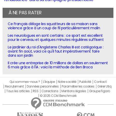
À NE PAS RATER
Ce Français déloge les squatteurs de sa maison sans
violence grâce à un coup de fil particulièrement malin
Les neurologues en sont certains : ce sport est excellent
pour le cerveau et quelques minutes régulières suffisent
Le jardinier du roi d'Angleterre Charles III est catégorique :
avant fin août, voici ce qu'il faut impérativement faire
dans son jardin
Il crée une entreprise de 10 millions de dollars en seulement
6 mois grâce à l'IA : voici la méthode de Ben Broca
Qui sommes-nous ?
L'équipe
Notre société
Publicité
Contact
Recrutement
Données personnelles
Paramétrer les cookies
Gérer Utiq
Tous les articles
RSS
Corrections
Mentions légales
Groupe Figaro
© 2025 CCM Benchmark