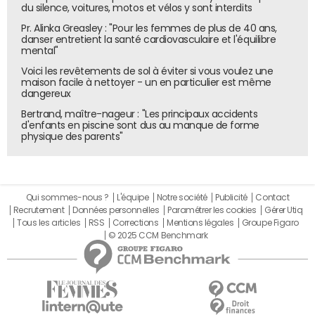
du silence, voitures, motos et vélos y sont interdits
Pr. Alinka Greasley : "Pour les femmes de plus de 40 ans,
danser entretient la santé cardiovasculaire et l'équilibre
mental"
Voici les revêtements de sol à éviter si vous voulez une
maison facile à nettoyer - un en particulier est même
dangereux
Bertrand, maître-nageur : "Les principaux accidents
d'enfants en piscine sont dus au manque de forme
physique des parents"
Qui sommes-nous ?
L'équipe
Notre société
Publicité
Contact
Recrutement
Données personnelles
Paramétrer les cookies
Gérer Utiq
Tous les articles
RSS
Corrections
Mentions légales
Groupe Figaro
© 2025 CCM Benchmark