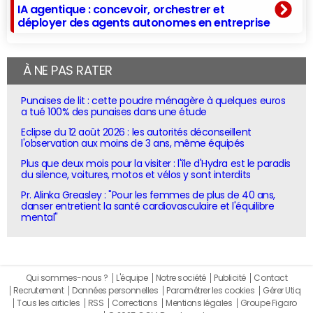
IA agentique : concevoir, orchestrer et
déployer des agents autonomes en entreprise
À NE PAS RATER
Punaises de lit : cette poudre ménagère à quelques euros
a tué 100% des punaises dans une étude
Eclipse du 12 août 2026 : les autorités déconseillent
l'observation aux moins de 3 ans, même équipés
Plus que deux mois pour la visiter : l'île d'Hydra est le paradis
du silence, voitures, motos et vélos y sont interdits
Pr. Alinka Greasley : "Pour les femmes de plus de 40 ans,
danser entretient la santé cardiovasculaire et l'équilibre
mental"
Qui sommes-nous ?
L'équipe
Notre société
Publicité
Contact
Recrutement
Données personnelles
Paramétrer les cookies
Gérer Utiq
Tous les articles
RSS
Corrections
Mentions légales
Groupe Figaro