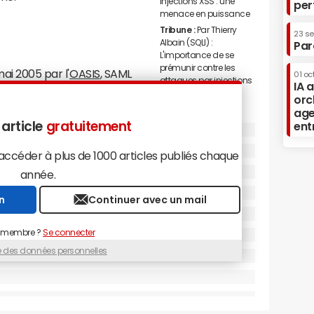
injections XSS : une
per
menace en puissance
Tribune :
Par Thierry
23 s
Albain (SQLI) :
Par
L'importance de se
prémunir contre les
ai 2005 par l'
OASIS
, SAML
01 oc
attaques par injections
IA 
ations d'identités
SQL
orc
SAML définit le format du
age
insi qu'un ensemble de
 article
gratuitement
ent
tilisation détaillés qui présentent la cinématique
céder à plus de 1000 articles publiés chaque
mètres attendus et renvoyés.
année.
n
Continuer avec un mail
 membre ?
Se connecter
ue des données personnelles
les pour sécuriser les échanges :
isseur de service, protège l'accès aux applications.
cation préalable et redirige l'utilisateur non