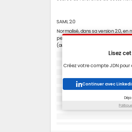
SAML 2.0
Normalisé, dans sa version 2.0, en m
permet l'échange sécurisé d'inform
(authentification et autorisation). 
message
XML
, appelé assertion, a
Lisez cet
profils. Ces profils sont des cas d'u
Créez votre compte JDN pour ac
d'échange des messages, les para
Continuer avec Linkedi
Fonctionnement
Déja
Politiq
SAML définit deux briques essentiel
Le SP (Service Provider)
, fourn
Il refuse tout accès sans authentifi