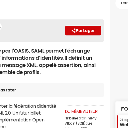
Partager
 par l'OASIS, SAML permet l'échange
'informations d'identités. Il définit un
 message XML, appelé assertion, ainsi
emble de profils.
as rater
ter la fédération d'identité
FO
DU MÊME AUTEUR
2.0. Un futur billet
Tribune :
Par Thierry
, implémentation Open
21 se
Albain (SQLI) : Les
Web
me.