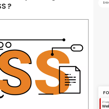
SS ?
FO
21 se
Web