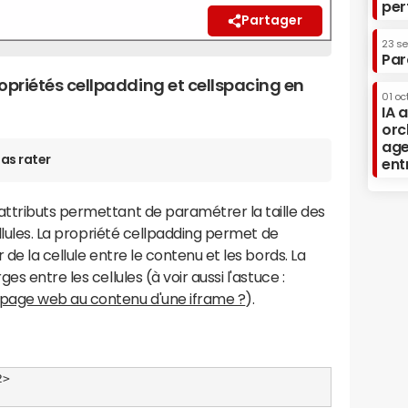
per
Partager
23 s
Par
 propriétés cellpadding et cellspacing en
01 oc
IA 
orc
age
as rater
ent
ttributs permettant de paramétrer la taille des
ellules. La propriété cellpadding permet de
 de la cellule entre le contenu et les bords. La
s entre les cellules (à voir aussi l'astuce :
page web au contenu d'une iframe ?
).
>
