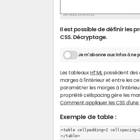
La Rédaction
28 août 2019 15:22
Il est possible de définir les
CSS. Décryptage.
Je m'abonne aux Infos à ne p
Les tableaux
HTML
possèdent des a
marges à l'intérieur et entre les c
paramétrer les marges à l'intérieur
propriété cellspacing gère les marge
Comment appliquer les CSS d'une 
Exemple de table :
<table cellpadding=2 cellspacing=2
</table>