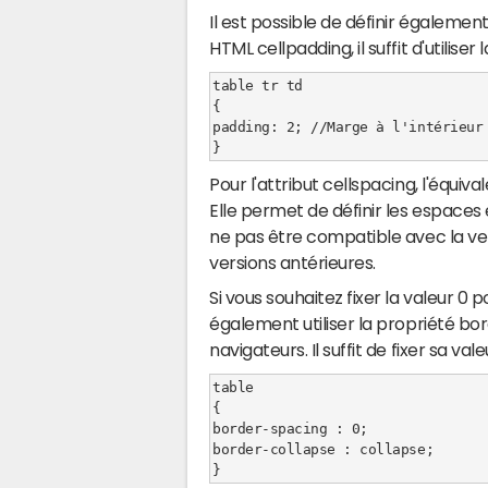
Il est possible de définir égaleme
HTML cellpadding, il suffit d'utiliser
table tr td

{

padding: 2; //Marge à l'intérieur 
}
Pour l'attribut cellspacing, l'équi
Elle permet de définir les espaces e
ne pas être compatible avec la vers
versions antérieures.
Si vous souhaitez fixer la valeur 0
également utiliser la propriété bo
navigateurs. Il suffit de fixer sa vale
table

{

border-spacing : 0;

border-collapse : collapse;

}