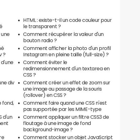
HTML : existe-t-il un code couleur pour
é
le transparent ?
 une
Comment récupérer la valeur d'un
bouton radio ?
né
Comment afficher la photo d'un profil
v ?
Instagram en pleine taille (full-size) ?
 d'une
Comment éviter le
redimensionnement d'un textarea en
CSS ?
ne div
Comment créer un effet de zoom sur
une image au passage de la souris
(rollover) en CSS ?
 fond,
Comment faire quand une CSS n'est
pas supportée par les MIME-type
 d'un
Comment appliquer un filtre CSS3 de
ment
floutage à une image de fond
background-image ?
re
Comment stocker un objet JavaScript