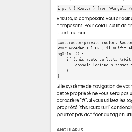
Ensuite, le composant Router doit ê
composant. Pour cela, il suffit de
constructeur.
constructor(private router: Router
Pour accéder à l'URL, il suffit al
ngOnInit() {

    if (this.router.url.startsWith("/user")) {

        console.
log
("Nous sommes da
    }

Si le système de navigation de votre
cette propriété ne vous sera pas ut
caractère "#". Si vous utilisez les t
propriété "this.router.url" contien
pourrez pas accéder au tag en util
ANGULARJS