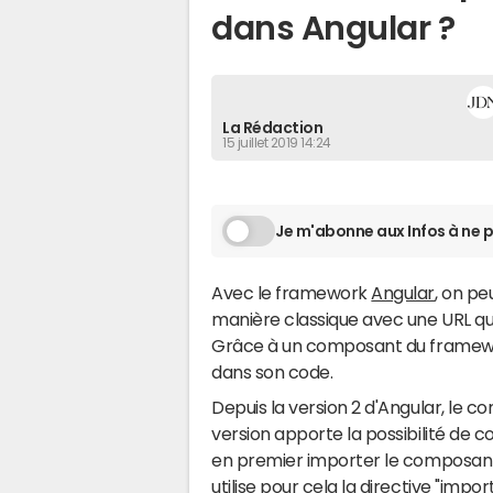
dans Angular ?
La Rédaction
15 juillet 2019 14:24
Je m'abonne aux Infos à ne p
Avec le framework
Angular
, on pe
manière classique avec une URL qui 
Grâce à un composant du framework
dans son code.
Depuis la version 2 d'Angular, le c
version apporte la possibilité de con
en premier importer le composant
utilise pour cela la directive "import