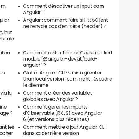
tem
Comment désactiver un input dans
Angular ?
ular
Angular : comment faire si HttpClient
ne renvoie pas d'en-tête (header) ?
, but
Module
uton
Comment éviter l'erreur Could not find
module "@angular-devkit/build-
angular" ?
es
Global Angular CLI version greater
than local version : comment résoudre
le dilemme
ia la
Comment créer des variables
?
globales avec Angular ?
une
Comment gérer les imports
page ?
d'Observable (RXJS) avec Angular
6 (et versions plus récentes)
nt les
Comment mettre à jour Angular CLI
cocher
dans sa dernière version