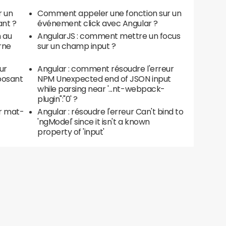
r un
Comment appeler une fonction sur un
nt ?
événement click avec Angular ?
 au
AngularJS : comment mettre un focus
erne
sur un champ input ?
ur
Angular : comment résoudre l'erreur
posant
NPM Unexpected end of JSON input
while parsing near '...nt-webpack-
plugin":"0' ?
r mat-
Angular : résoudre l'erreur Can't bind to
'ngModel' since it isn't a known
property of 'input'