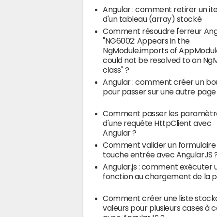
Angular : comment retirer un i
d'un tableau (array) stocké
Comment résoudre l'erreur Ang
"NG6002: Appears in the
NgModule.imports of AppModule
could not be resolved to an Ng
class" ?
Angular : comment créer un bo
pour passer sur une autre page
Comment passer les paramètr
d'une requête HttpClient avec
Angular ?
Comment valider un formulaire v
touche entrée avec AngularJS 
Angular.js : comment exécuter 
fonction au chargement de la 
Comment créer une liste stocka
valeurs pour plusieurs cases à 