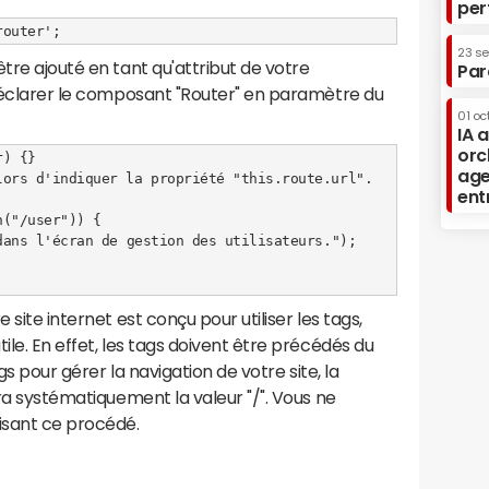
per
23 s
tre ajouté en tant qu'attribut de votre
Par
 déclarer le composant "Router" en paramètre du
01 oc
IA 
orc
) {}

age
ors d'indiquer la propriété "this.route.url".

ent
ns l'écran de gestion des utilisateurs.");        

 site internet est conçu pour utiliser les tags,
ile. En effet, les tags doivent être précédés du
ags pour gérer la navigation de votre site, la
dra systématiquement la valeur "/". Vous ne
isant ce procédé.