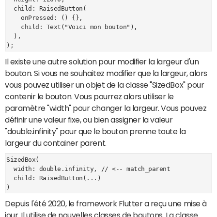
  child: RaisedButton(

    onPressed: () {},

    child: Text("Voici mon bouton"),

  ),

Il existe une autre solution pour modifier la largeur d'un
bouton. Si vous ne souhaitez modifier que la largeur, alors
vous pouvez utiliser un objet de la classe "SizedBox" pour
contenir le bouton. Vous pourrez alors utiliser le
paramètre "width" pour changer la largeur. Vous pouvez
définir une valeur fixe, ou bien assigner la valeur
"double.infinity" pour que le bouton prenne toute la
largeur du container parent.
SizedBox(

  width: double.infinity, // <-- match_parent

  child: RaisedButton(...)

Depuis l'été 2020, le framework Flutter a reçu une mise à
jour. Il utilise de nouvelles classes de boutons. La classe