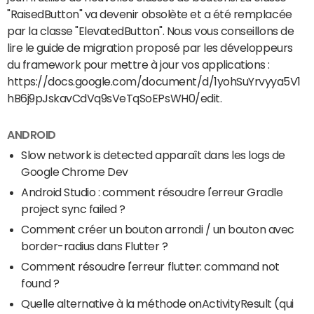
"RaisedButton" va devenir obsolète et a été remplacée
par la classe "ElevatedButton". Nous vous conseillons de
lire le guide de migration proposé par les développeurs
du framework pour mettre à jour vos applications :
https://docs.google.com/document/d/1yohSuYrvyya5V1
hB6j9pJskavCdVq9sVeTqSoEPsWH0/edit.
ANDROID
Slow network is detected apparaît dans les logs de
Google Chrome Dev
Android Studio : comment résoudre l'erreur Gradle
project sync failed ?
Comment créer un bouton arrondi / un bouton avec
border-radius dans Flutter ?
Comment résoudre l'erreur flutter: command not
found ?
Quelle alternative à la méthode onActivityResult (qui