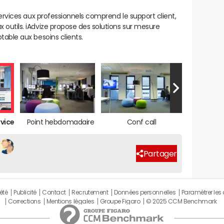
 services aux professionnels comprend le support client,
 outils. iAdvize propose des solutions sur mesure
table aux besoins clients.
rvice
Point hebdomadaire
Conf call
Partager
été
Publicité
Contact
Recrutement
Données personnelles
Paramétrer les
Corrections
Mentions légales
Groupe Figaro
© 2025 CCM Benchmark