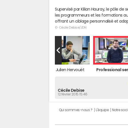
Supervisé par Kilian Hauray, le pôle de
les programmeurs et les formations aux
offrant un ciblage personnalisé et adap
© Cécile Debise/JDN
Vie d'entreprise
Julien Hervouët
Professional se
Cécile Debise
12 février 2015 15:46
Qui sommes-nous ?
L'équipe
Notre soci