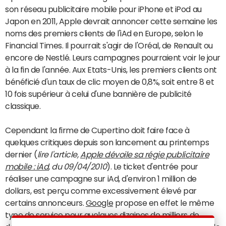
son réseau publicitaire mobile pour iPhone et iPod au
Japon en 2011, Apple devrait annoncer cette semaine les
noms des premiers clients de l'iAd en Europe, selon le
Financial Times. Il pourrait s'agir de l'Oréal, de Renault ou
encore de Nestlé. Leurs campagnes pourraient voir le jour
à la fin de l'année. Aux Etats-Unis, les premiers clients ont
bénéficié d'un taux de clic moyen de 0,8%, soit entre 8 et
10 fois supérieur à celui d'une bannière de publicité
classique.
Cependant la firme de Cupertino doit faire face à
quelques critiques depuis son lancement au printemps
dernier (
lire l'article,
Apple dévoile sa régie publicitaire
mobile : iAd
, du 09/04/2010
). Le ticket d'entrée pour
réaliser une campagne sur iAd, d'environ 1 million de
dollars, est perçu comme excessivement élevé par
certains annonceurs.
Google
propose en effet le même
type de service pour quelques dizaines de milliers de