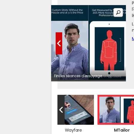
P
l
l
L
m
M
Fini les séances d'essayage.
© App Store
Sélection
Wayfare
MTailor