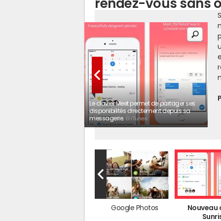
rendez-vous sans ou
S
p
u
e
r
P
Le clavier Meet permet de partager ses
disponibilités directement depuis sa
messagerie.
© iTunes
Google Photos
Nouveau c
Sunri