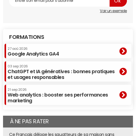
du 01/09/09)
. eBay l'avait acquis 2,6 milliards de dollars.
Voir un exemple
FORMATIONS
27 aoû 2026
Google Analytics GA4
03 sep 2026
ChatGPT et IA génératives : bonnes pratiques
et usages responsables
21 sep 2026
Web analytics : booster ses performances
marketing
À NE PAS RATER
Ce Français déloge les squatteurs de sa maison sans