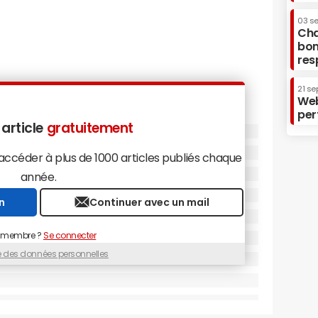
03 s
Cha
bon
res
21 se
Web
per
 article
gratuitement
céder à plus de 1000 articles publiés chaque
année.
n
Continuer avec un mail
 membre ?
Se connecter
ue des données personnelles