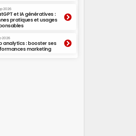
ep 2026
tGPT et IA génératives :
nes pratiques et usages
ponsables
p 2026
 analytics : booster ses
formances marketing