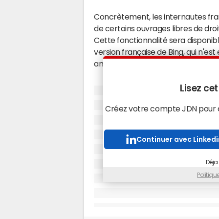
Concrètement, les internautes fran
de certains ouvrages libres de droits
Cette fonctionnalité sera disponible
version française de Bing, qui n'es
an et demi après sa sortie aux Etat
Cet accord, qui ne dispose pas de 
Lisez cet
reconductible d'un an. Il n'est pas 
Créez votre compte JDN pour ac
signer d'autres partenariats simil
aileurs toujours en négociations 
partie de son patrimoine.
Continuer avec Linkedi
En attendant, l'accord passé avec 
Déja
visibilité en ligne. Les ouvrages p
Politiq
donc quasi-introuvables depuis les
de Gallica, qui estime avoir accueill
contre 4 millions en 2009.