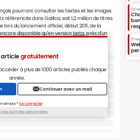
03 s
çais pourront consulter les textes et les images
Cha
 référencés dans Gallica, soit 1,2 million de titres.
bon
 lors du lancement officiel, début 2011, de la
res
t encore disponible qu'en version
beta
, près d'un
21 se
s-Unis.
Web
per
clauses financières, a été signé pour une durée
 article
gratuitement
exclusif, ce qui devrait permettre à la BNF de
céder à plus de 1000 articles publiés chaque
aires, notamment avec Google. La BNF serait par
année.
avec Google concernant la numérisation d'une
n
Continuer avec un mail
Microsoft doit permettre à Gallica d'accroître sa
 membre ?
Se connecter
roposés par Gallica sont en effet mal référencés et
ue des données personnelles
 moteurs. La BNF espère ainsi doubler l'audience
i 7 millions de visiteurs depuis le début de l'année,