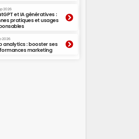
ep 2026
tGPT et IA génératives :
nes pratiques et usages
ponsables
p 2026
 analytics : booster ses
formances marketing