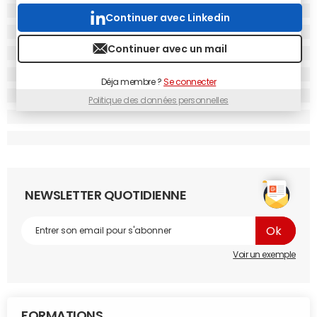
Evolution des recherches selon
Google Insights
.
© Google Insights
Continuer avec Linkedin
Toutefois, le nombre de requêtes dans Google ne semble
Continuer avec un mail
pas faire l'élection à chaque coup. Car en 2007, selon
Google Insights, c'était ... Ségolène Royal qui était la plus
Déja membre ?
Se connecter
recherchée sur Internet au mois d'avril et pendant toute
Politique des données personnelles
la campagne. Elle n'a été dépassée par Nicolas Sarkozy
qu'au mois de mai, soit après son élection. En revanche,
les données de l'année 2007 montrent la percée de
François Bayrou qui avait dépassé Jean-Marie Le Pen à
l'époque. Cette année, le score de François Bayrou dans
Google semble refléter celui que lui prévoient les
NEWSLETTER QUOTIDIENNE
sondages. Des éléments qu'il faudra vérifier avec les
résultats de la présidentielle 2012
.
Voir un exemple
FORMATIONS