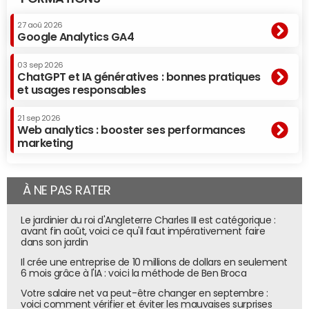
27 aoû 2026
Google Analytics GA4
03 sep 2026
ChatGPT et IA génératives : bonnes pratiques
et usages responsables
21 sep 2026
Web analytics : booster ses performances
Evolution des recherches selon
Google Insights
.
© Google Insights
marketing
De la même façon, les résultats de la présidentielle
À NE PAS RATER
américaine ne semblent pas avoir été prévus par Google
Insights. Car c'est Sarah Palin (colistière de John McCain)
Le jardinier du roi d'Angleterre Charles III est catégorique :
qui cumulait à l'époque le plus de recherches. Quant à
avant fin août, voici ce qu'il faut impérativement faire
Mitt Romney, candidat républicain préssenti pour les
dans son jardin
prochaines élections, il semble devancer aujourd'hui
Il crée une entreprise de 10 millions de dollars en seulement
6 mois grâce à l'IA : voici la méthode de Ben Broca
Barack Obama.
Votre salaire net va peut-être changer en septembre :
voici comment vérifier et éviter les mauvaises surprises