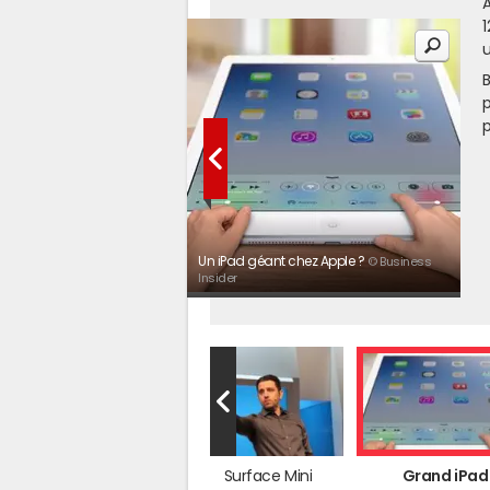
A
1
u
B
p
p
Un iPad géant chez Apple ?
© Business
Insider
Ecran souple
Surface Mini
Grand iPad