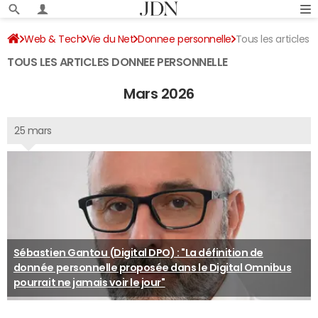
Web & Tech
Vie du Net
Donnee personnelle
Tous les articles
TOUS LES ARTICLES DONNEE PERSONNELLE
Mars 2026
25 mars
Sébastien Gantou (Digital DPO) : "La définition de
donnée personnelle proposée dans le Digital Omnibus
pourrait ne jamais voir le jour"