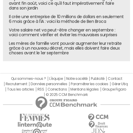
avant fin août, voici ce qu'il faut impérativement faire
de recherche Bing Mobile).
dans son jardin
Proposer un nouveau budget à la rédaction du
Il crée une entreprise de 10 millions de dollars en seulement
6 mois grâce à l'IA : voici la méthode de Ben Broca
Journal du Net
Votre salaire net va peut-être changer en septembre :
voici comment vérifier et éviter les mauvaises surprises
Les mères de famille vont pouvoir augmenter leur retraite
Les derniers budgets
grâce à un nouveau décret, mais elles doivent faire deux
choses avant le 1er septembre
17/12
Stonepower, Cgo & Co, X-Prime, Kiala...
10/12
SixandCo, Tradedoubler, My Media, Haiku, Mappy...
03/12
LeadShare, Nurun, NextIdea, Zanox...
26/11
Amadeus, Public-Idées, Netbooster, Atafoto...
Qui sommes-nous ?
L'équipe
Notre société
Publicité
Contact
Source : Journal du Net
Recrutement
Données personnelles
Paramétrer les cookies
Gérer Utiq
Tous les articles
RSS
Corrections
Mentions légales
Groupe Figaro
© 2025 CCM Benchmark