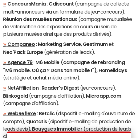
ConcoursMania
:
Cdiscount
(campagne de collecte
multi-annonceurs via un formulaire de jeu-concours),
Réunion des musées nationaux
(campagne mutualisée
de valorisation des expositions en cours au sein de
plusieurs musées ainsi que des produits dérivés).
Companeo
:
Marketing Service
,
Gestimum
et
Neo'Pack Europe
(génération de leads).
Agence 79
:
M6 Mobile (campagne de rebranding
"M6 mobile. Où ça ? Dans ton mobile !"), Homelidays
(stratégie et achat média online).
NetAffiliation
:
Reader's Digest
(jeu-concours),
Blinkogold
(campagne d'affiliation),
Microapp.com
(campagne d'affiliation).
WebReflexe
:
Betclic
(dispositif e-mailing d'ouverture de
compte),
Quotatis
(dipositif e-mailing de production de
leads devis),
Bouygues Immobilier
(production de leads
ciblés investisseurs),
Direct-Chateaux
(dispositifs e-