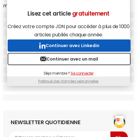
mailing ciblés et géolocalisés).
Lisez cet article
gratuitement
Kikaya
:
Marithé & François Girbaud
(film viral),
Edhec
(campagne institutionnelle).
Créez votre compte JDN pour accéder à plus de 1000
Bed & Breakfast
:
Audika
(communication on et
articles publiés chaque année.
offline).
Continuer avec Linkedin
Fred & Farid Advertising
:
Coraya
(communication on
Continuer avec un mail
et offline).
Dolist.net
:
Voyages Auchan
(e-mailing).
Déja membre ?
Se connecter
Création de sites :
Politique des données personnelles
Sqli Agency
:
Espacejob.com - Inventoriste
(refonte
ergonomique et graphique du site).
Terre de Sienne
:
Sodexo
(conception d'une rubrique
interactive consacrée aux publications annuelles du
NEWSLETTER QUOTIDIENNE
groupe).
Direct Interactive
:
Total Energie Gaz
.