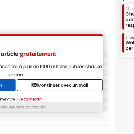
03 s
Cha
bon
res
21 se
Web
per
 article
gratuitement
céder à plus de 1000 articles publiés chaque
année.
n
Continuer avec un mail
 membre ?
Se connecter
ue des données personnelles