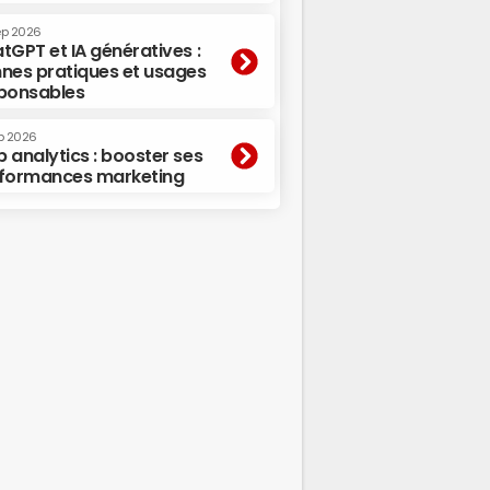
ep 2026
tGPT et IA génératives :
nes pratiques et usages
ponsables
p 2026
 analytics : booster ses
formances marketing