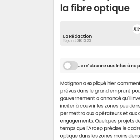
la fibre optique
La Rédaction
15 juin 2010 13:23
Je m'abonne aux Infos à ne p
Matignon a expliqué hier comment i
prévus dans le grand
emprunt
pour
gouvernement a annoncé qu'il inves
inciter à couvrir les zones peu den
permettra aux opérateurs et aux col
engagements. Quelques projets dev
temps que l'Arcep précise le cadr
optique dans les zones moins dens