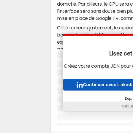
domiciile. Par ailleurs, le GPU ser
l'interface sera sans doute bien p
mise en place de Google TV, comme
Côté rumeurs, justement, les spéci
box une fonction NAS, permettant l
experts évoquent aussi le dévelop
permettant d'accéder sur des term
Lisez cet
mobilité, mais aussi à sa musique. A
disque dur intégré d'au moins 160 G
Créez votre compte JDN pour ac
Mais la principiale rumeur concer
de ses débits DSL. En particulier de
Continuer avec Linkedi
technologie DSL Phantom Mode, du
technologie permettant de faire p
Déja
100Mbits/s sur des lignes de cuivre. 
Politiq
attentes sont fortes. A Free de dém
perdu de ses capacités à innover.