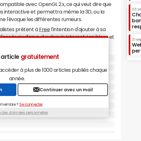
a compatible avec OpenGL 2.x, ce qui veut dire que
03 s
lus interactive et permettra même la 3D, ou la
Cha
 l'évoque les différentes rumeurs.
bon
res
alistes prêtent à
Free
l'intention d'ajouter à sa
'accès au disque dur depuis Internet. Les blogs et
21 se
pement de services de type Slingbox,
Web
per
inaux mobile à ses chaînes TV en situation de
 article
gratuitement
insi que la présence d'un lecteur blu-ray et d'un
o.
céder à plus de 1000 articles publiés chaque
ne une amélioration majeure
année.
A LIRE AILLEURS
 la mise en place de la
n
Continuer avec un mail
OpenGL sur Wikipedia
 californien
Assia
. Une
Vidéo du PDG d'Assia,
asser des débits de
primé par The
 membre ?
Se connecter
Côté utilisateurs, les
Economist
ue des données personnelles
ontrer demain qu'il n'a rien