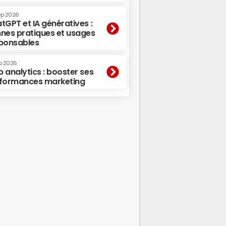
ep 2026
tGPT et IA génératives :
nes pratiques et usages
ponsables
p 2026
 analytics : booster ses
formances marketing