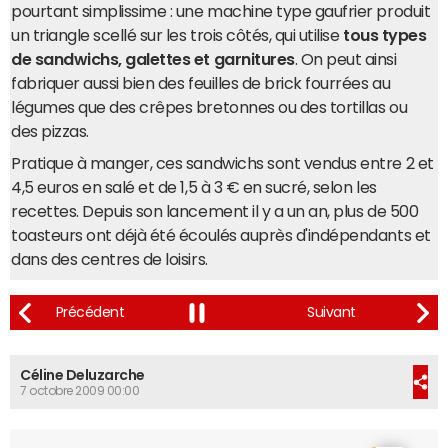
pourtant simplissime : une machine type gaufrier produit
un triangle scellé sur les trois côtés, qui utilise
tous types
de sandwichs, galettes et garnitures
. On peut ainsi
fabriquer aussi bien des feuilles de brick fourrées au
légumes que des crêpes bretonnes ou des tortillas ou
des pizzas.
Pratique à manger, ces sandwichs sont vendus entre 2 et
4,5 euros en salé et de 1,5 à 3 € en sucré, selon les
recettes. Depuis son lancement il y a un an, plus de 500
toasteurs ont déjà été écoulés auprès d'indépendants et
dans des centres de loisirs.
Céline Deluzarche
7 octobre 2009 00:00