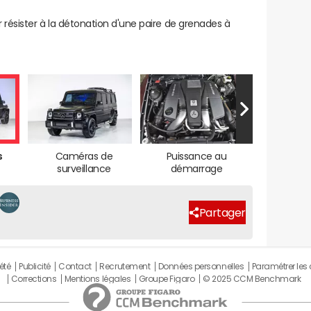
 résister à la détonation d'une paire de grenades à
s
Caméras de
Puissance au
surveillance
démarrage
Partager
été
Publicité
Contact
Recrutement
Données personnelles
Paramétrer les
Corrections
Mentions légales
Groupe Figaro
© 2025 CCM Benchmark