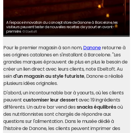
A l'espace innovation du concept store de Danone à Barcelone, les
visiteurs peuvent tester de nouvelles recettes de yaourt en avant-
première.
© Ebeltoft
Pour le premier magasin à son nom,
Danone
retourne à
ses origines catalanes en s'installant à Barcelone. "Les
grandes marques éprouvent de plus en plus le besoin de
créer un lien direct avec leurs clients, note Ebeltoft. Au
sein
d'un magasin au style futuriste
, Danone a réalisé
plusieurs idées originales.
D'abord, un incontournable bar à yaourts, où les clients
peuvent
customiser leur dessert
avec 19 ingrédients
différents. Un autre bar vend des
snacks équilibrés
où
des nutritionnistes sont chargés de répondre aux
questions sur l'alimentation. Dans le musée dédié à
l'histoire de Danone, les clients peuvent imprimer des