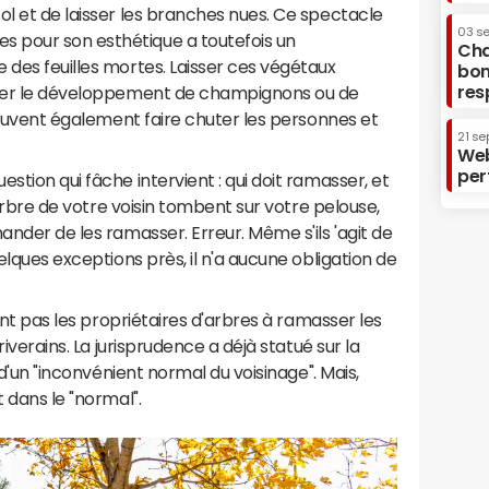
ol et de laisser les branches nues. Ce spectacle
03 s
 pour son esthétique a toutefois un
Cha
 des feuilles mortes. Laisser ces végétaux
bon
res
aîner le développement de champignons ou de
 peuvent également faire chuter les personnes et
21 se
Web
per
stion qui fâche intervient : qui doit ramasser, et
l'arbre de votre voisin tombent sur votre pelouse,
ander de les ramasser. Erreur. Même s'ils 'agit de
uelques exceptions près, il n'a aucune obligation de
aint pas les propriétaires d'arbres à ramasser les
riverains. La jurisprudence a déjà statué sur la
t d'un "inconvénient normal du voisinage". Mais,
 dans le "normal".