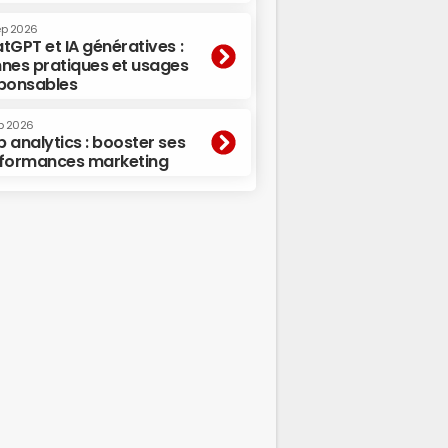
ep 2026
tGPT et IA génératives :
nes pratiques et usages
ponsables
p 2026
 analytics : booster ses
formances marketing