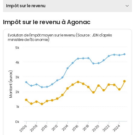
Impôt sur le revenu
Impôt sur le revenu à Agonac
Evolution de l'impôt moyen sur le revenu (Source : JDN d'après
ministère de l'Economie)
5k
4k
Montant (euros)
3k
2k
1k
0k
2014
2024
2010
2020
2012
2022
2006
2016
2008
2018