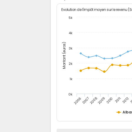
Evolution de l'impôt moyen sur le revenu (
5k
4k
Montant (euros)
3k
2k
1k
0k
2006
2007
2008
2009
2010
2011
2012
2
Alba