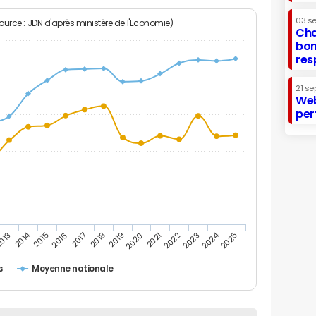
03 s
Source : JDN d'après ministère de l'Economie)
Cha
bon
res
21 se
Web
per
2014
2024
013
2015
2016
2017
2018
2019
2020
2021
2022
2023
2025
s
Moyenne nationale