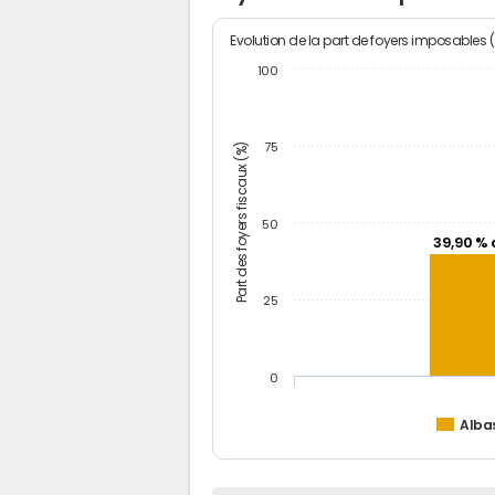
Evolution de la part de foyers imposables 
100
Part des foyers fiscaux (%)
75
50
39,90 % 
25
0
Alba