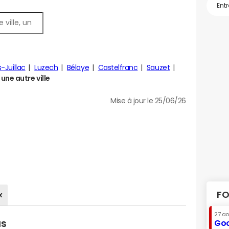
-Juillac
Luzech
Bélaye
Castelfranc
Sauzet
ne autre ville
Mise à jour le 25/06/26
FO
x
27 a
as
Goo