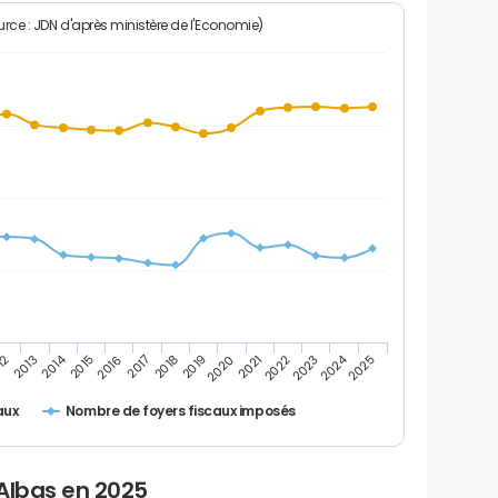
rce : JDN d'après ministère de l'Economie)
2024
2014
12
2019
2016
2023
2013
2020
2017
2021
2018
2025
2015
2022
Nombre de foyers fiscaux imposés
aux
Albas en 2025