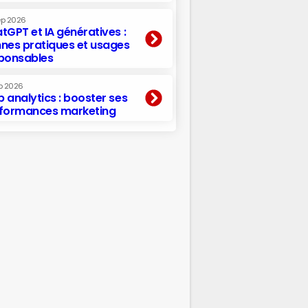
ep 2026
tGPT et IA génératives :
nes pratiques et usages
ponsables
p 2026
 analytics : booster ses
formances marketing