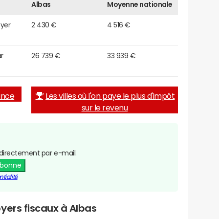
Albas
Moyenne nationale
oyer
2 430 €
4 516 €
r
26 739 €
33 939 €
rance
Les villes où l'on paye le plus d'impôt
sur le revenu
directement par e-mail.
abonne
tialité
yers fiscaux à Albas