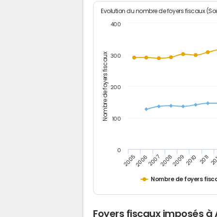
Evolution du nombre de foyers fiscaux (Sou
400
Nombre de foyers fiscaux
300
200
100
0
2005
20
2009
2006
2010
2007
2011
2008
Nombre de foyers fisc
Foyers fiscaux imposés à 