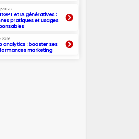
ep 2026
tGPT et IA génératives :
nes pratiques et usages
ponsables
p 2026
 analytics : booster ses
formances marketing