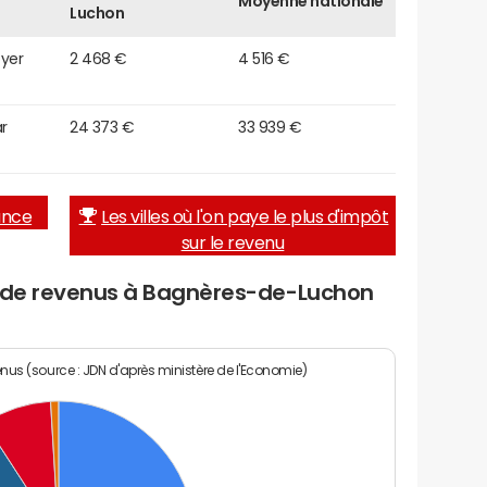
Moyenne nationale
Luchon
oyer
2 468 €
4 516 €
r
24 373 €
33 939 €
rance
Les villes où l'on paye le plus d'impôt
sur le revenu
u de revenus à Bagnères-de-Luchon
enus (source : JDN d'après ministère de l'Economie)