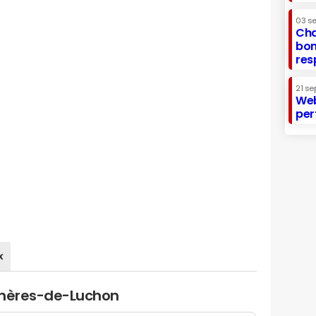
03 s
Cha
bon
res
21 se
Web
per
x
gnères-de-Luchon