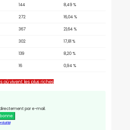
144
8,49 %
272
16,04 %
367
21,64 %
302
17,81 %
139
8,20 %
16
0,94 %
es où vivent les plus riches
directement par e-mail.
abonne
tialité