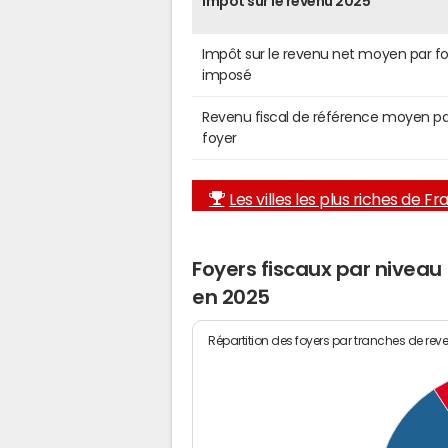
Impôt sur le revenu 2025
Impôt sur le revenu net moyen par f
imposé
Revenu fiscal de référence moyen pa
foyer
Les villes les plus riches de F
Foyers fiscaux par nivea
en 2025
Répartition des foyers par tranches de rev