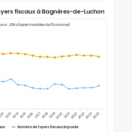
oyers fiscaux à Bagnères-de-Luchon
rce : JDN d'après ministère de l'Economie)
2014
2024
2013
2023
012
2022
2021
2020
2019
2018
2017
2016
2015
2025
Nombre de foyers fiscaux imposés
aux