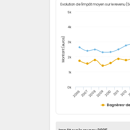
Evolution de l'impôt moyen sur le revenu (
5k
4k
Montant (euros)
3k
2k
1k
0k
2006
2007
2008
2009
2010
2011
2012
2
Bagnères-de